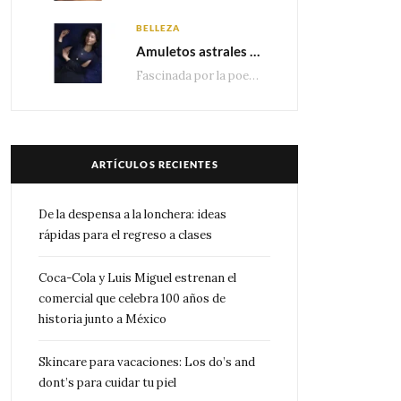
BELLEZA
Amuletos astrales y la icónica colección Zodiaque de Van Cleef & Arpels
Fascinada por la poesía de las estrellas, la Maison Van Cleef & Arpels celebra la llegada de las…
ARTÍCULOS RECIENTES
De la despensa a la lonchera: ideas
rápidas para el regreso a clases
Coca-Cola y Luis Miguel estrenan el
comercial que celebra 100 años de
historia junto a México
Skincare para vacaciones: Los do’s and
dont’s para cuidar tu piel