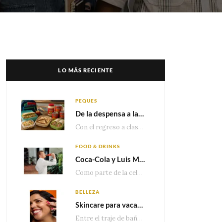
LO MÁS RECIENTE
PEQUES
De la despensa a la lonchera: ideas rápidas para el regreso a clases
Con el regreso a clases cada vez más cerca, las familias comienzan a reorganizar horarios,…
FOOD & DRINKS
Coca-Cola y Luis Miguel estrenan el comercial que celebra 100 años de historia junto a México
Como parte de la celebración por sus primeros 100 años enMéxico, Coca-Cola presenta hoy el…
BELLEZA
Skincare para vacaciones: Los do’s and dont’s para cuidar tu piel
Entre el traje de baño, las sandalias, los lentes de sol y los looks que…