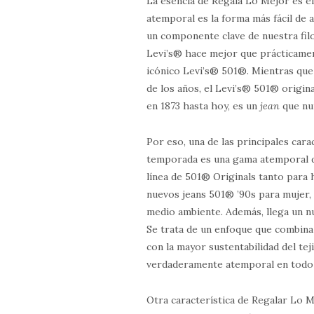
La esencia de Regala Lo Mejor es el
atemporal es la forma más fácil de
un componente clave de nuestra fi
Levi’s® hace mejor que prácticamen
icónico Levi’s® 501®. Mientras que
de los años, el Levi’s® 501® origin
en 1873 hasta hoy, es un
jean
que nu
Por eso, una de las principales car
temporada es una gama atemporal d
línea de 501® Originals tanto para
nuevos jeans 501® ’90s para mujer,
medio ambiente. Además, llega un 
Se trata de un enfoque que combina 
con la mayor sustentabilidad del te
verdaderamente atemporal en todo e
Otra característica de Regalar Lo M