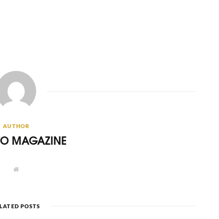
AUTHOR
ITO MAGAZINE
W
e
b
s
i
t
LATED POSTS
e