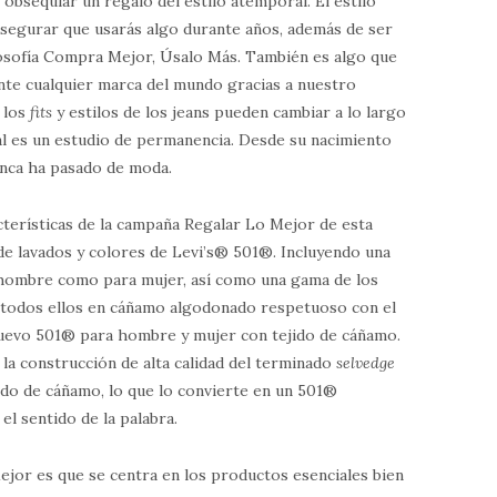
 obsequiar un regalo del estilo atemporal. El estilo
 asegurar que usarás algo durante años, además de ser
losofía Compra Mejor, Úsalo Más. También es algo que
te cualquier marca del mundo gracias a nuestro
 los
fits
y estilos de los jeans pueden cambiar a lo largo
al es un estudio de permanencia. Desde su nacimiento
nca ha pasado de moda.
acterísticas de la campaña Regalar Lo Mejor de esta
e lavados y colores de Levi’s® 501®. Incluyendo una
 hombre como para mujer, así como una gama de los
 todos ellos en cáñamo algodonado respetuoso con el
nuevo 501® para hombre y mujer con tejido de cáñamo.
la construcción de alta calidad del terminado
selvedge
jido de cáñamo, lo que lo convierte en un 501®
l sentido de la palabra.
ejor es que se centra en los productos esenciales bien