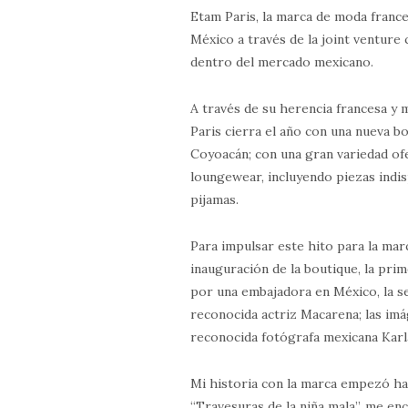
Etam Paris, la marca de moda france
México a través de la joint ventur
dentro del mercado mexicano.
A través de su herencia francesa y 
Paris cierra el año con una nueva bo
Coyoacán; con una gran variedad of
loungewear, incluyendo piezas indi
pijamas.
Para impulsar este hito para la marc
inauguración de la boutique, la pr
por una embajadora en México, la s
reconocida actriz Macarena; las imá
reconocida fotógrafa mexicana Karl
Mi historia con la marca empezó ha
“Travesuras de la niña mala”, me e