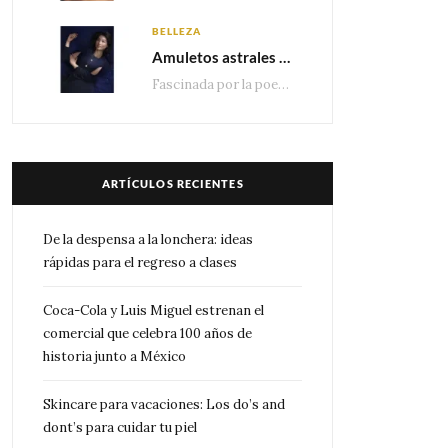
BELLEZA
Amuletos astrales y la icónica colección Zodiaque de Van Cleef & Arpels
Fascinada por la poesía de las estrellas, la Maison Van Cleef & Arpels celebra la llegada de las…
ARTÍCULOS RECIENTES
De la despensa a la lonchera: ideas
rápidas para el regreso a clases
Coca-Cola y Luis Miguel estrenan el
comercial que celebra 100 años de
historia junto a México
Skincare para vacaciones: Los do’s and
dont’s para cuidar tu piel