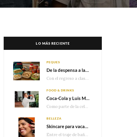
LO MÁS RECIENTE
PEQUES
De la despensa a la lonchera: ideas rápidas para el regreso a clases
Con el regreso a clases cada vez más cerca, las familias comienzan a reorganizar horarios,…
FOOD & DRINKS
Coca-Cola y Luis Miguel estrenan el comercial que celebra 100 años de historia junto a México
Como parte de la celebración por sus primeros 100 años enMéxico, Coca-Cola presenta hoy el…
BELLEZA
Skincare para vacaciones: Los do’s and dont’s para cuidar tu piel
Entre el traje de baño, las sandalias, los lentes de sol y los looks que…