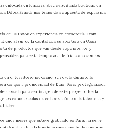
sa enfocada en lencería, abre su segunda boutique en
e con Diltex Brands manteniendo su apuesta de expansión
más de 100 años en experiencia en corsetería, Etam
utique al sur de la capital con su apertura en Oasis
erta de productos que van desde ropa interior y
spensables para esta temporada de frío como son los
a en el territorio mexicano, se reveló durante la
imera campaña promocional de Etam Paris protagonizada
eleccionada para ser imagen de este proyecto fue la
genes están creadas en colaboración con la talentosa y
a Lisker.
ce unos meses que estuve grabando en París mi serie
ncontré entrando a la boutique casualmente de compras