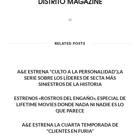
DISTRITO MAGAZINE
W
e
b
s
i
t
RELATED POSTS
e
A&E ESTRENA “CULTO A LA PERSONALIDAD”,LA
SERIE SOBRE LOS LÍDERES DE SECTA MÁS
SINIESTROS DE LA HISTORIA
ESTRENOS «ROSTROS DEL ENGAÑO», ESPECIAL DE
LIFETIME MOVIES DONDE NADA NI NADIE ES LO
QUE PARECE
A&E ESTRENA LA CUARTA TEMPORADA DE
“CLIENTES EN FURIA”