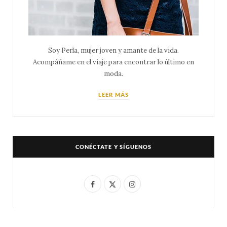
Soy Perla, mujer joven y amante de la vida.
Acompáñame en el viaje para encontrar lo último en
moda.
LEER MÁS
CONÉCTATE Y SÍGUENOS
F
X
I
a
(
n
c
T
s