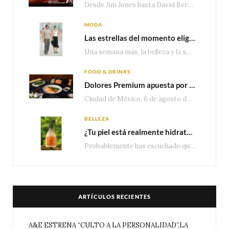
Desde Jim Jones hasta David Berg, la producción recorre en seis episodios cómo el carisma,…
MODA
Las estrellas del momento eligen Valentino
Una semana más, la belleza y la sofisticación de Valentino vuelven a tomar el escenario internacional. Desde…
FOOD & DRINKS
Dolores Premium apuesta por el salmón para seguir creciendo en categorías estratégicas
Ciudad de México, 6 de agosto de 2026.— Con una producción de 2.17 millones de…
BELLEZA
¿Tu piel está realmente hidratada? 4 señales que podrían indicar que necesita algo más
Probablemente has escuchado que el cuidado e hidratación corporal se suele asociar únicamente con una…
ARTÍCULOS RECIENTES
A&E ESTRENA “CULTO A LA PERSONALIDAD”,LA