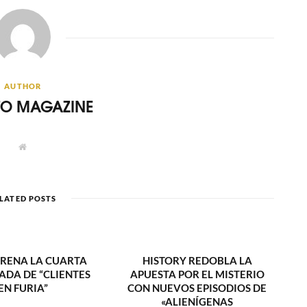
AUTHOR
ITO MAGAZINE
W
e
b
s
i
t
LATED POSTS
e
TRENA LA CUARTA
HISTORY REDOBLA LA
DA DE “CLIENTES
APUESTA POR EL MISTERIO
EN FURIA”
CON NUEVOS EPISODIOS DE
«ALIENÍGENAS