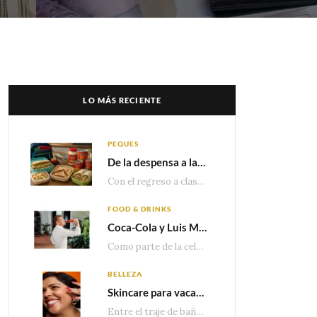
LO MÁS RECIENTE
PEQUES
De la despensa a la lonchera: ideas rápidas para el regreso a clases
Con el regreso a clases cada vez más cerca, las familias comienzan a reorganizar horarios,…
FOOD & DRINKS
Coca-Cola y Luis Miguel estrenan el comercial que celebra 100 años de historia junto a México
Como parte de la celebración por sus primeros 100 años enMéxico, Coca-Cola presenta hoy el…
BELLEZA
Skincare para vacaciones: Los do’s and dont’s para cuidar tu piel
Entre el traje de baño, las sandalias, los lentes de sol y los looks que…