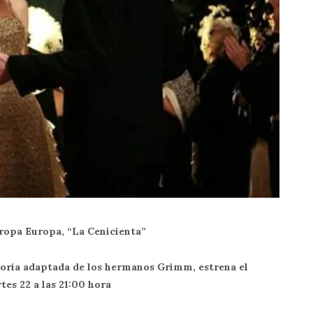
ropa Europa, “La Cenicienta”
toria adaptada de los hermanos Grimm, estrena el
tes 22 a las 21:00 hora