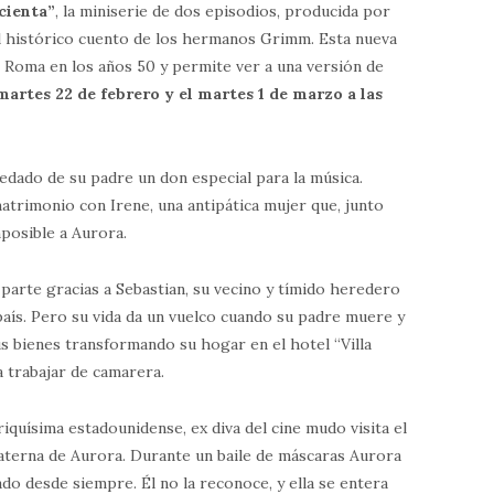
cienta”
, la miniserie de dos episodios, producida por
 el histórico cuento de los hermanos Grimm. Esta nueva
en Roma en los años 50 y permite ver a una versión de
martes 22 de febrero y el martes 1 de marzo a las
redado de su padre un don especial para la música.
atrimonio con Irene, una antipática mujer que, junto
mposible a Aurora.
n parte gracias a Sebastian, su vecino y tímido heredero
 país. Pero su vida da un vuelco cuando su padre muere y
s bienes transformando su hogar en el hotel “Villa
a trabajar de camarera.
iquísima estadounidense, ex diva del cine mudo visita el
materna de Aurora. Durante un baile de máscaras Aurora
ado desde siempre. Él no la reconoce, y ella se entera