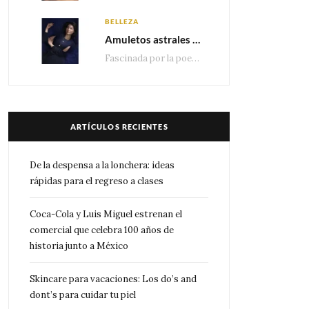
BELLEZA
Amuletos astrales y la icónica colección Zodiaque de Van Cleef & Arpels
Fascinada por la poesía de las estrellas, la Maison Van Cleef & Arpels celebra la llegada de las…
ARTÍCULOS RECIENTES
De la despensa a la lonchera: ideas
rápidas para el regreso a clases
Coca-Cola y Luis Miguel estrenan el
comercial que celebra 100 años de
historia junto a México
Skincare para vacaciones: Los do’s and
dont’s para cuidar tu piel