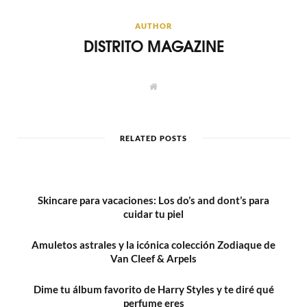
AUTHOR
DISTRITO MAGAZINE
W
e
b
s
i
t
RELATED POSTS
e
Skincare para vacaciones: Los do’s and dont’s para
cuidar tu piel
Amuletos astrales y la icónica colección Zodiaque de
Van Cleef & Arpels
Dime tu álbum favorito de Harry Styles y te diré qué
perfume eres