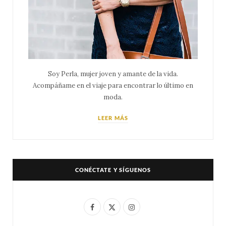
Soy Perla, mujer joven y amante de la vida.
Acompáñame en el viaje para encontrar lo último en
moda.
LEER MÁS
CONÉCTATE Y SÍGUENOS
F
X
I
a
(
n