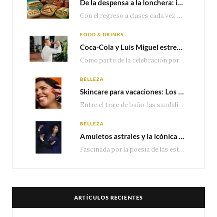
De la despensa a la lonchera: ideas rápidas para el regreso a clases
Con el regreso a clases cada vez más cerca, las familias comienzan a reorganizar horarios,…
FOOD & DRINKS
Coca-Cola y Luis Miguel estrenan el comercial que celebra 100 años de historia junto a México
Como parte de la celebración por sus primeros 100 años enMéxico, Coca-Cola presenta hoy el…
BELLEZA
Skincare para vacaciones: Los do’s and dont’s para cuidar tu piel
Entre el traje de baño, las sandalias, los lentes de sol y los looks que…
BELLEZA
Amuletos astrales y la icónica colección Zodiaque de Van Cleef & Arpels
Fascinada por la poesía de las estrellas, la Maison Van Cleef & Arpels celebra la llegada de las…
ARTÍCULOS RECIENTES