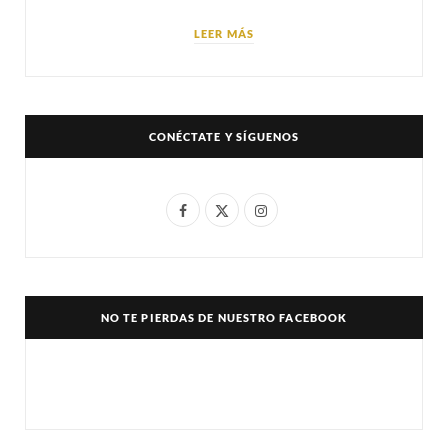
LEER MÁS
CONÉCTATE Y SÍGUENOS
F
X
I
a
(
n
c
T
s
e
w
t
NO TE PIERDAS DE NUESTRO FACEBOOK
b
i
a
o
t
g
o
t
r