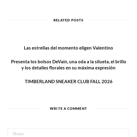
e
b
s
i
t
RELATED POSTS
e
Las estrellas del momento eligen Valentino
Presenta los bolsos DeVain, una oda a la silueta, el brillo
y los detalles florales en su máxima expresión
TIMBERLAND SNEAKER CLUB FALL 2026
WRITE A COMMENT