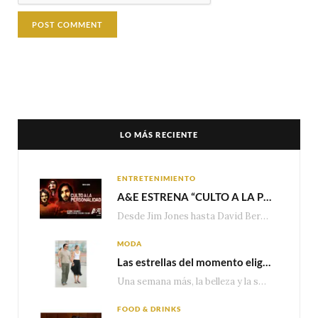
LO MÁS RECIENTE
ENTRETENIMIENTO
A&E ESTRENA “CULTO A LA PERSONALIDAD”,LA SERIE SOBRE LOS LÍDERES DE SECTA MÁS SINIESTROS DE LA HISTORIA
Desde Jim Jones hasta David Berg, la producción recorre en seis episodios cómo el carisma,…
MODA
Las estrellas del momento eligen Valentino
Una semana más, la belleza y la sofisticación de Valentino vuelven a tomar el escenario internacional. Desde…
FOOD & DRINKS