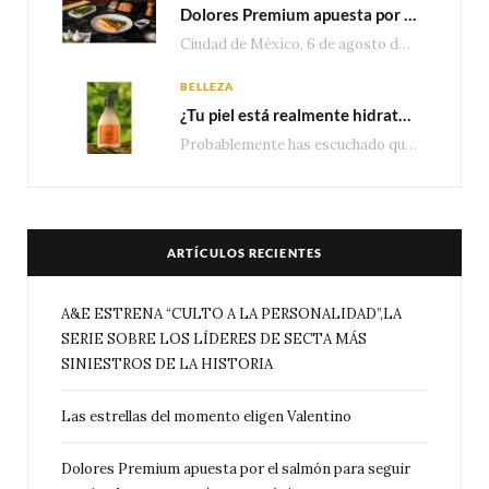
Dolores Premium apuesta por el salmón para seguir creciendo en categorías estratégicas
Ciudad de México, 6 de agosto de 2026.— Con una producción de 2.17 millones de…
BELLEZA
¿Tu piel está realmente hidratada? 4 señales que podrían indicar que necesita algo más
Probablemente has escuchado que el cuidado e hidratación corporal se suele asociar únicamente con una…
ARTÍCULOS RECIENTES
A&E ESTRENA “CULTO A LA PERSONALIDAD”,LA
SERIE SOBRE LOS LÍDERES DE SECTA MÁS
SINIESTROS DE LA HISTORIA
Las estrellas del momento eligen Valentino
Dolores Premium apuesta por el salmón para seguir