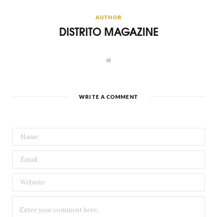
AUTHOR
DISTRITO MAGAZINE
W
e
b
s
i
t
WRITE A COMMENT
e