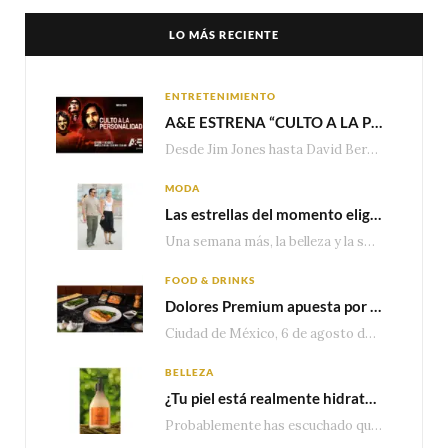
LO MÁS RECIENTE
ENTRETENIMIENTO
A&E ESTRENA “CULTO A LA PERSONALIDAD”,LA SERIE SOBRE LOS LÍDERES DE SECTA MÁS SINIESTROS DE LA HISTORIA
Desde Jim Jones hasta David Berg, la producción recorre en seis episodios cómo el carisma,…
MODA
Las estrellas del momento eligen Valentino
Una semana más, la belleza y la sofisticación de Valentino vuelven a tomar el escenario internacional. Desde…
FOOD & DRINKS
Dolores Premium apuesta por el salmón para seguir creciendo en categorías estratégicas
Ciudad de México, 6 de agosto de 2026.— Con una producción de 2.17 millones de…
BELLEZA
¿Tu piel está realmente hidratada? 4 señales que podrían indicar que necesita algo más
Probablemente has escuchado que el cuidado e hidratación corporal se suele asociar únicamente con una…