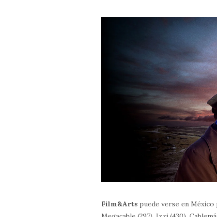
Film&Arts
puede verse en México po
Megacable (297), Izzi (430), Cablemá