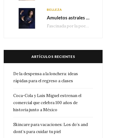
BELLEZA
Amuletos astrales y la icónica colección Zodiaque de Van Cleef & Arpels
Fascinada por la poesía de las estrellas, la Maison Van Cleef & Arpels celebra la llegada de las…
ARTÍCULOS RECIENTES
De la despensa a la lonchera: ideas
rápidas para el regreso a clases
Coca-Cola y Luis Miguel estrenan el
comercial que celebra 100 años de
historia junto a México
Skincare para vacaciones: Los do’s and
dont’s para cuidar tu piel