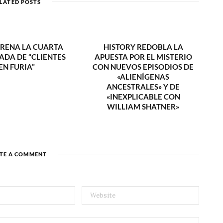
LATED POSTS
e
TRENA LA CUARTA
HISTORY REDOBLA LA
DA DE “CLIENTES
APUESTA POR EL MISTERIO
EN FURIA”
CON NUEVOS EPISODIOS DE
«ALIENÍGENAS
ANCESTRALES» Y DE
«INEXPLICABLE CON
WILLIAM SHATNER»
TE A COMMENT