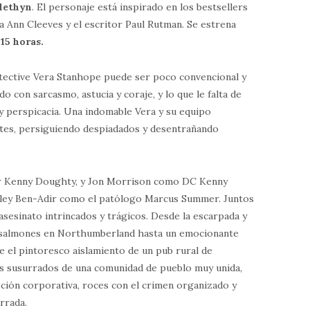
lethyn
. El personaje está inspirado en los bestsellers
a Ann Cleeves y el escritor Paul Rutman. Se estrena
:15 horas.
tective Vera Stanhope puede ser poco convencional y
 con sarcasmo, astucia y coraje, y lo que le falta de
y perspicacia. Una indomable Vera y su equipo
antes, persiguiendo despiadados y desentrañando
r Kenny Doughty, y Jon Morrison como DC Kenny
sley Ben-Adir como el patólogo Marcus Summer. Juntos
asesinato intrincados y trágicos. Desde la escarpada y
 salmones en Northumberland hasta un emocionante
 el pintoresco aislamiento de un pub rural de
es susurrados de una comunidad de pueblo muy unida,
pción corporativa, roces con el crimen organizado y
rrada.