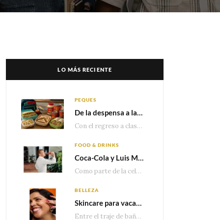
LO MÁS RECIENTE
PEQUES
De la despensa a la lonchera: ideas rápidas para el regreso a clases
Con el regreso a clases cada vez más cerca, las familias comienzan a reorganizar horarios,…
FOOD & DRINKS
Coca-Cola y Luis Miguel estrenan el comercial que celebra 100 años de historia junto a México
Como parte de la celebración por sus primeros 100 años enMéxico, Coca-Cola presenta hoy el…
BELLEZA
Skincare para vacaciones: Los do’s and dont’s para cuidar tu piel
Entre el traje de baño, las sandalias, los lentes de sol y los looks que…