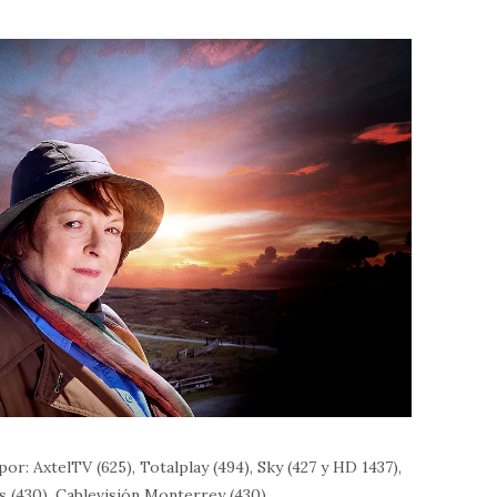
r: AxtelTV (625), Totalplay (494), Sky (427 y HD 1437),
s (430), Cablevisión Monterrey (430).