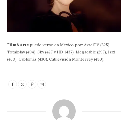
Film&Arts
puede verse en México por: AxtelTV (625),
Totalplay (494), Sky (427 y HD 1437), Megacable (297), Izzi
(430), Cablemás (430), Cablevisión Monterrey (430).