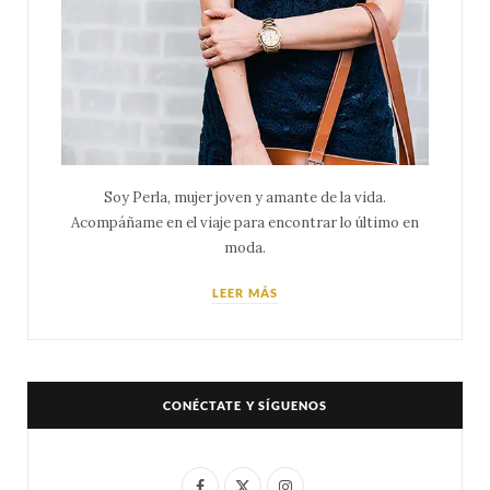
Soy Perla, mujer joven y amante de la vida.
Acompáñame en el viaje para encontrar lo último en
moda.
LEER MÁS
CONÉCTATE Y SÍGUENOS
F
X
I