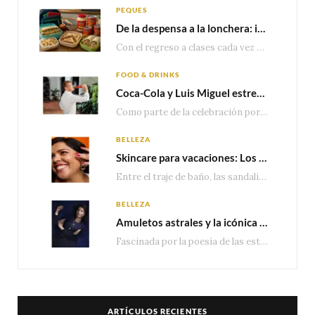
PEQUES
De la despensa a la lonchera: ideas rápidas para el regreso a clases
Con el regreso a clases cada vez más cerca, las familias comienzan a reorganizar horarios,…
FOOD & DRINKS
Coca-Cola y Luis Miguel estrenan el comercial que celebra 100 años de historia junto a México
Como parte de la celebración por sus primeros 100 años enMéxico, Coca-Cola presenta hoy el…
BELLEZA
Skincare para vacaciones: Los do’s and dont’s para cuidar tu piel
Entre el traje de baño, las sandalias, los lentes de sol y los looks que…
BELLEZA
Amuletos astrales y la icónica colección Zodiaque de Van Cleef & Arpels
Fascinada por la poesía de las estrellas, la Maison Van Cleef & Arpels celebra la llegada de las…
ARTÍCULOS RECIENTES