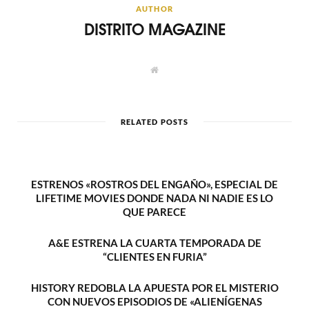
AUTHOR
DISTRITO MAGAZINE
W
e
b
s
i
t
RELATED POSTS
e
ESTRENOS «ROSTROS DEL ENGAÑO», ESPECIAL DE
LIFETIME MOVIES DONDE NADA NI NADIE ES LO
QUE PARECE
A&E ESTRENA LA CUARTA TEMPORADA DE
“CLIENTES EN FURIA”
HISTORY REDOBLA LA APUESTA POR EL MISTERIO
CON NUEVOS EPISODIOS DE «ALIENÍGENAS