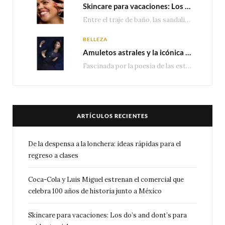
Skincare para vacaciones: Los do’s and dont’s para cuidar tu piel
Entre el traje de baño, las sandalias, los lentes de sol y los looks que…
BELLEZA
Amuletos astrales y la icónica colección Zodiaque de Van Cleef & Arpels
Fascinada por la poesía de las estrellas, la Maison Van Cleef & Arpels celebra la llegada de las…
ARTÍCULOS RECIENTES
De la despensa a la lonchera: ideas rápidas para el
regreso a clases
Coca-Cola y Luis Miguel estrenan el comercial que
celebra 100 años de historia junto a México
Skincare para vacaciones: Los do’s and dont’s para