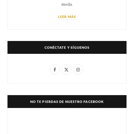
moda.
LEER MÁS
CONÉCTATE Y SÍGUENOS
F
X
I
a
(
n
c
T
s
e
w
t
NO TE PIERDAS DE NUESTRO FACEBOOK
b
i
a
o
t
g
o
t
r