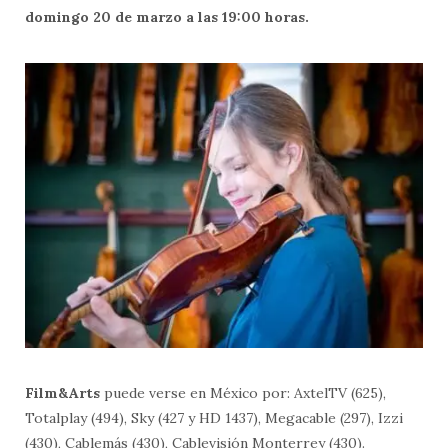
domingo 20 de marzo a las 19:00 horas.
Film&Arts
puede verse en México por: AxtelTV (625),
Totalplay (494), Sky (427 y HD 1437), Megacable (297), Izzi
(430), Cablemás (430), Cablevisión Monterrey (430).