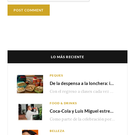
LO MÁS RECIENTE
PEQUES
De la despensa a la lonchera: ideas rápidas para el regreso a clases
Con el regreso a clases cada vez más cerca, las familias comienzan a reorganizar horarios,…
FOOD & DRINKS
Coca-Cola y Luis Miguel estrenan el comercial que celebra 100 años de historia junto a México
Como parte de la celebración por sus primeros 100 años enMéxico, Coca-Cola presenta hoy el…
BELLEZA