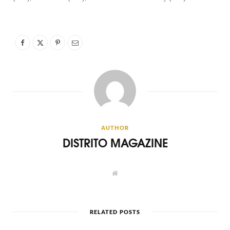
AUTHOR
DISTRITO MAGAZINE
W
e
b
s
i
t
RELATED POSTS
e