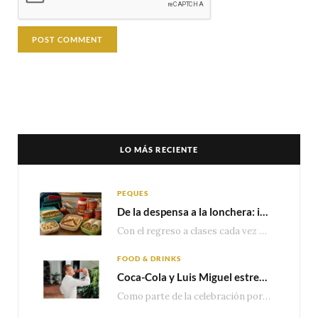
LO MÁS RECIENTE
PEQUES
De la despensa a la lonchera: ideas rápidas para el regreso a clases
Con el regreso a clases cada vez más cerca, las familias comienzan a reorganizar horarios,…
FOOD & DRINKS
Coca-Cola y Luis Miguel estrenan el comercial que celebra 100 años de historia junto a México
Como parte de la celebración por sus primeros 100 años enMéxico, Coca-Cola presenta hoy el…