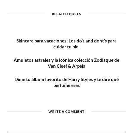
s
i
t
RELATED POSTS
e
Skincare para vacaciones: Los do’s and dont’s para
cuidar tu piel
Amuletos astrales y la icónica colección Zodiaque de
Van Cleef & Arpels
Dime tu álbum favorito de Harry Styles y te diré qué
perfume eres
WRITE A COMMENT