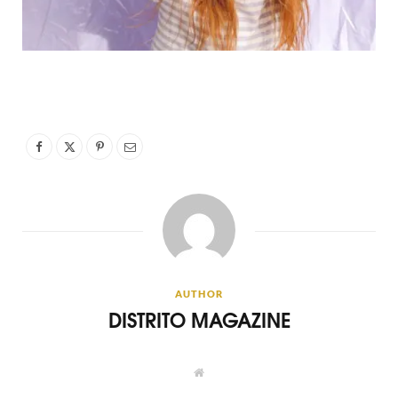
AUTHOR
DISTRITO MAGAZINE
W
e
b