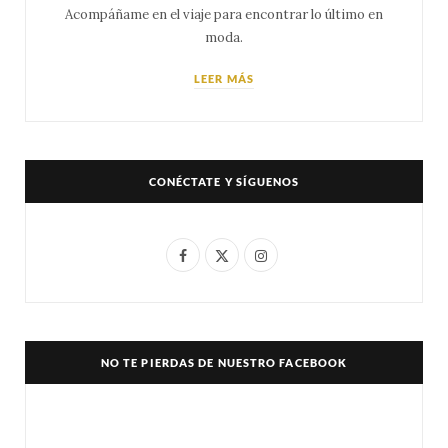
Acompáñame en el viaje para encontrar lo último en
moda.
LEER MÁS
CONÉCTATE Y SÍGUENOS
F
X
I
a
(
n
c
T
s
e
w
t
NO TE PIERDAS DE NUESTRO FACEBOOK
b
i
a
o
t
g