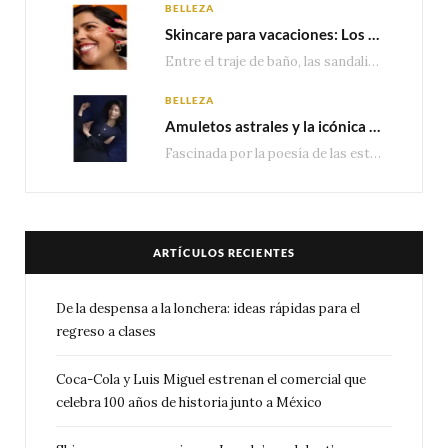
BELLEZA
Skincare para vacaciones: Los do’s and dont’s para cuidar tu piel
Entre el traje de baño, las sandalias, los lentes de sol y los looks que…
BELLEZA
Amuletos astrales y la icónica colección Zodiaque de Van Cleef & Arpels
Fascinada por la poesía de las estrellas, la Maison Van Cleef & Arpels celebra la llegada de las…
ARTÍCULOS RECIENTES
De la despensa a la lonchera: ideas rápidas para el
regreso a clases
Coca-Cola y Luis Miguel estrenan el comercial que
celebra 100 años de historia junto a México