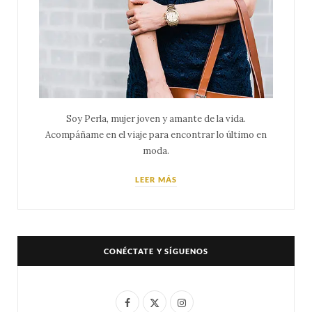
Soy Perla, mujer joven y amante de la vida.
Acompáñame en el viaje para encontrar lo último en
moda.
LEER MÁS
CONÉCTATE Y SÍGUENOS
F
X
I