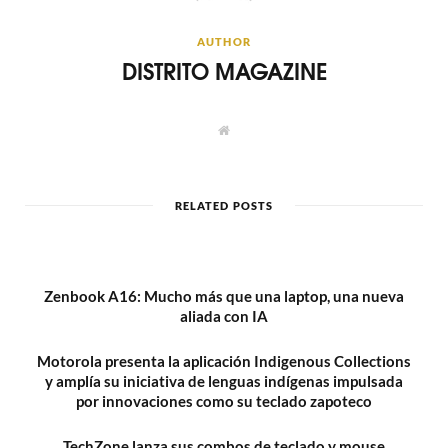
AUTHOR
DISTRITO MAGAZINE
W
e
b
s
i
t
RELATED POSTS
e
Zenbook A16: Mucho más que una laptop, una nueva
aliada con IA
Motorola presenta la aplicación Indigenous Collections
y amplía su iniciativa de lenguas indígenas impulsada
por innovaciones como su teclado zapoteco
TechZone lanza sus combos de teclado y mouse