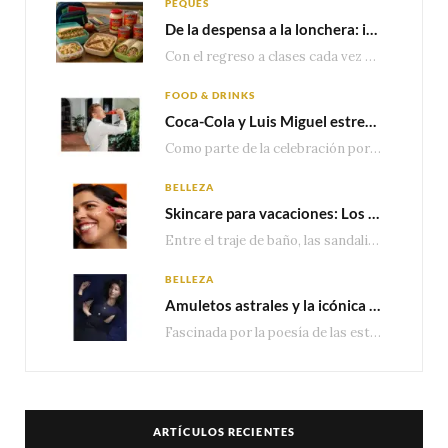
PEQUES
De la despensa a la lonchera: ideas rápidas para el regreso a clases
Con el regreso a clases cada vez más cerca, las familias comienzan a reorganizar horarios,…
FOOD & DRINKS
Coca-Cola y Luis Miguel estrenan el comercial que celebra 100 años de historia junto a México
Como parte de la celebración por sus primeros 100 años enMéxico, Coca-Cola presenta hoy el…
BELLEZA
Skincare para vacaciones: Los do’s and dont’s para cuidar tu piel
Entre el traje de baño, las sandalias, los lentes de sol y los looks que…
BELLEZA
Amuletos astrales y la icónica colección Zodiaque de Van Cleef & Arpels
Fascinada por la poesía de las estrellas, la Maison Van Cleef & Arpels celebra la llegada de las…
ARTÍCULOS RECIENTES