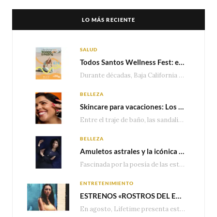
LO MÁS RECIENTE
SALUD
Todos Santos Wellness Fest: el evento de bienestar que está transformando a Baja California Sur en un nuevo referente para el turismo wellness
Durante décadas, Baja California Sur ha sido reconocido por sus playas, hoteles de lujo y…
BELLEZA
Skincare para vacaciones: Los do’s and dont’s para cuidar tu piel
Entre el traje de baño, las sandalias, los lentes de sol y los looks que…
BELLEZA
Amuletos astrales y la icónica colección Zodiaque de Van Cleef & Arpels
Fascinada por la poesía de las estrellas, la Maison Van Cleef & Arpels celebra la llegada de las…
ENTRETENIMIENTO
ESTRENOS «ROSTROS DEL ENGAÑO», ESPECIAL DE LIFETIME MOVIES DONDE NADA NI NADIE ES LO QUE PARECE
En agosto, Lifetime presenta estrenos exclusivos con historias donde las apariencias esconden los secretos más…