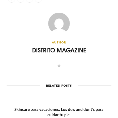
AUTHOR
DISTRITO MAGAZINE
W
e
b
s
i
t
RELATED POSTS
e
Skincare para vacaciones: Los do’s and dont’s para
cuidar tu piel