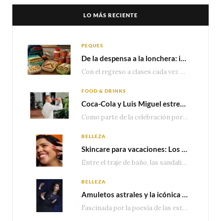
LO MÁS RECIENTE
PEQUES
De la despensa a la lonchera: ideas rápidas para el regreso a clases
Con el regreso a clases cada vez más cerca, las familias comienzan a reorganizar horarios,…
FOOD & DRINKS
Coca-Cola y Luis Miguel estrenan el comercial que celebra 100 años de historia junto a México
Como parte de la celebración por sus primeros 100 años enMéxico, Coca-Cola presenta hoy el…
BELLEZA
Skincare para vacaciones: Los do’s and dont’s para cuidar tu piel
Entre el traje de baño, las sandalias, los lentes de sol y los looks que…
BELLEZA
Amuletos astrales y la icónica colección Zodiaque de Van Cleef & Arpels
Fascinada por la poesía de las estrellas, la Maison Van Cleef & Arpels celebra la llegada de las…