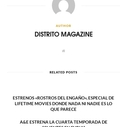
AUTHOR
DISTRITO MAGAZINE
W
e
b
s
i
t
RELATED POSTS
e
ESTRENOS «ROSTROS DEL ENGAÑO», ESPECIAL DE
LIFETIME MOVIES DONDE NADA NI NADIE ES LO
QUE PARECE
A&E ESTRENA LA CUARTA TEMPORADA DE