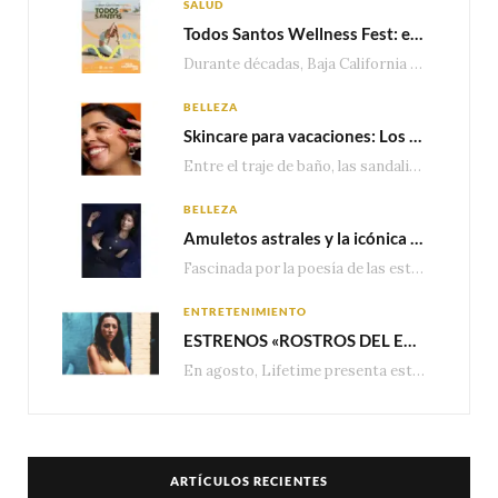
SALUD
Todos Santos Wellness Fest: el evento de bienestar que está transformando a Baja California Sur en un nuevo referente para el turismo wellness
Durante décadas, Baja California Sur ha sido reconocido por sus playas, hoteles de lujo y…
BELLEZA
Skincare para vacaciones: Los do’s and dont’s para cuidar tu piel
Entre el traje de baño, las sandalias, los lentes de sol y los looks que…
BELLEZA
Amuletos astrales y la icónica colección Zodiaque de Van Cleef & Arpels
Fascinada por la poesía de las estrellas, la Maison Van Cleef & Arpels celebra la llegada de las…
ENTRETENIMIENTO
ESTRENOS «ROSTROS DEL ENGAÑO», ESPECIAL DE LIFETIME MOVIES DONDE NADA NI NADIE ES LO QUE PARECE
En agosto, Lifetime presenta estrenos exclusivos con historias donde las apariencias esconden los secretos más…
ARTÍCULOS RECIENTES