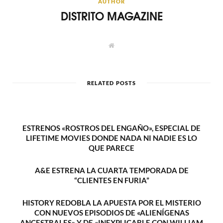
AUTHOR
DISTRITO MAGAZINE
W
e
b
s
i
t
RELATED POSTS
e
ESTRENOS «ROSTROS DEL ENGAÑO», ESPECIAL DE
LIFETIME MOVIES DONDE NADA NI NADIE ES LO
QUE PARECE
A&E ESTRENA LA CUARTA TEMPORADA DE
“CLIENTES EN FURIA”
HISTORY REDOBLA LA APUESTA POR EL MISTERIO
CON NUEVOS EPISODIOS DE «ALIENÍGENAS
ANCESTRALES» Y DE «INEXPLICABLE CON WILLIAM