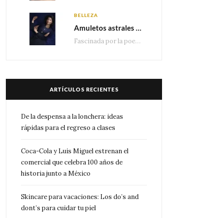
BELLEZA
Amuletos astrales y la icónica colección Zodiaque de Van Cleef & Arpels
Fascinada por la poesía de las estrellas, la Maison Van Cleef & Arpels celebra la llegada de las…
ARTÍCULOS RECIENTES
De la despensa a la lonchera: ideas
rápidas para el regreso a clases
Coca-Cola y Luis Miguel estrenan el
comercial que celebra 100 años de
historia junto a México
Skincare para vacaciones: Los do’s and
dont’s para cuidar tu piel