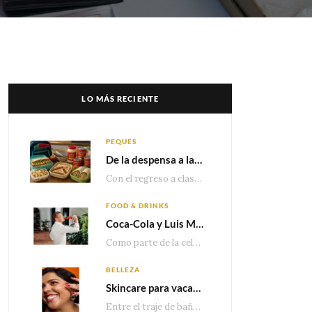
LO MÁS RECIENTE
PEQUES
De la despensa a la lonchera: ideas rápidas para el regreso a clases
Con el regreso a clases cada vez más cerca, las familias comienzan a reorganizar horarios,…
FOOD & DRINKS
Coca-Cola y Luis Miguel estrenan el comercial que celebra 100 años de historia junto a México
Como parte de la celebración por sus primeros 100 años enMéxico, Coca-Cola presenta hoy el…
BELLEZA
Skincare para vacaciones: Los do’s and dont’s para cuidar tu piel
Entre el traje de baño, las sandalias, los lentes de sol y los looks que…