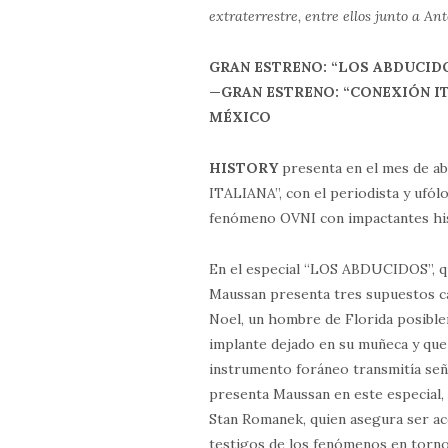
extraterrestre, entre ellos junto a A
GRAN ESTRENO: “LOS ABDUCID
—
GRAN ESTRENO: “CONEXIÓN I
MÉXICO
HISTORY
presenta en el mes de a
ITALIANA”, con el periodista y ufó
fenómeno OVNI con impactantes his
En el especial “LOS ABDUCIDOS”, qu
Maussan presenta tres supuestos ca
Noel, un hombre de Florida posible
implante dejado en su muñeca y que 
instrumento foráneo transmitía señ
presenta Maussan en este especial, 
Stan Romanek, quien asegura ser aco
testigos de los fenómenos en torno