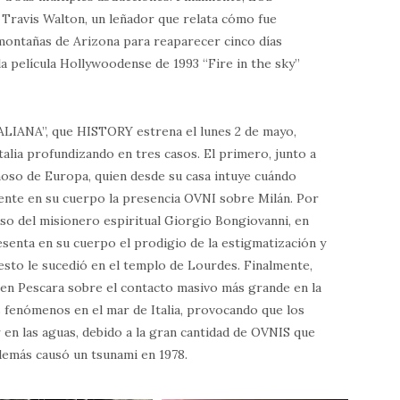
Travis Walton, un leñador que relata cómo fue
 montañas de Arizona para reaparecer cinco días
la película Hollywoodense de 1993 “Fire in the sky”
ALIANA”, que HISTORY estrena el lunes 2 de mayo,
alia profundizando en tres casos. El primero, junto a
moso de Europa, quien desde su casa intuye cuándo
siente en su cuerpo la presencia OVNI sobre Milán. Por
aso del misionero espiritual Giorgio Bongiovanni, en
resenta en su cuerpo el prodigio de la estigmatización y
esto le sucedió en el templo de Lourdes. Finalmente,
en Pescara sobre el contacto masivo más grande en la
s fenómenos en el mar de Italia, provocando que los
 en las aguas, debido a la gran cantidad de OVNIS que
demás causó un tsunami en 1978.