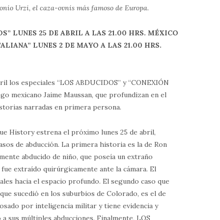
ntonio Urzi, el caza-ovnis más famoso de Europa.
OS”
LUNES 25 DE ABRIL A LAS 21.00 HRS. MÉXICO
TALIANA”
LUNES 2 DE MAYO A LAS 21.00 HRS.
bril los especiales “LOS ABDUCIDOS” y “CONEXIÓN
logo mexicano Jaime Maussan, que profundizan en el
torias narradas en primera persona.
e History estrena el próximo lunes 25 de abril,
sos de abducción. La primera historia es la de Ron
mente abducido de niño, que poseía un extraño
fue extraído quirúrgicamente ante la cámara. El
ales hacia el espacio profundo. El segundo caso que
que sucedió en los suburbios de Colorado, es el de
sado por inteligencia militar y tiene evidencia y
 a sus múltiples abducciones. Finalmente, LOS