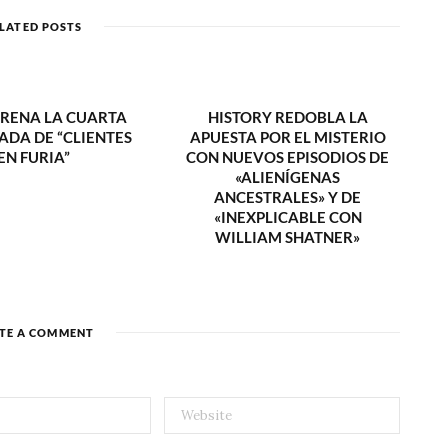
i
t
LATED POSTS
e
TRENA LA CUARTA
HISTORY REDOBLA LA
DA DE “CLIENTES
APUESTA POR EL MISTERIO
EN FURIA”
CON NUEVOS EPISODIOS DE
«ALIENÍGENAS
ANCESTRALES» Y DE
«INEXPLICABLE CON
WILLIAM SHATNER»
TE A COMMENT