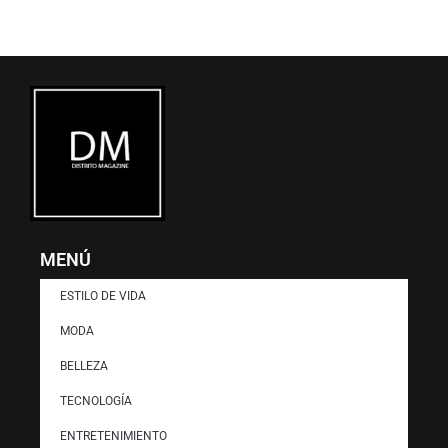
r
m
)
MENÚ
ESTILO DE VIDA
MODA
BELLEZA
TECNOLOGÍA
ENTRETENIMIENTO