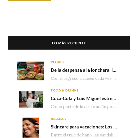
LO MÁS RECIENTE
PEQUES
De la despensa a la lonchera: ideas rápidas para el regreso a clases
Con el regreso a clases cada vez más cerca, las familias comienzan a reorganizar horarios,…
FOOD & DRINKS
Coca-Cola y Luis Miguel estrenan el comercial que celebra 100 años de historia junto a México
Como parte de la celebración por sus primeros 100 años enMéxico, Coca-Cola presenta hoy el…
BELLEZA
Skincare para vacaciones: Los do’s and dont’s para cuidar tu piel
Entre el traje de baño, las sandalias, los lentes de sol y los looks que…