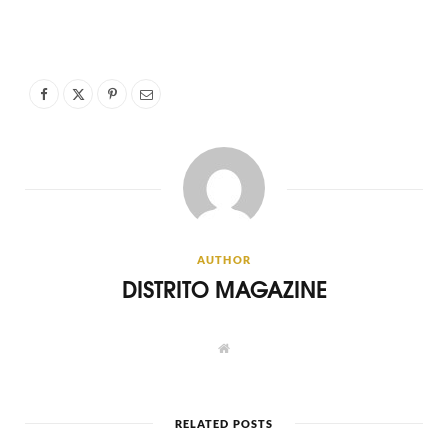
AUTHOR
DISTRITO MAGAZINE
W
e
b
s
i
t
RELATED POSTS
e