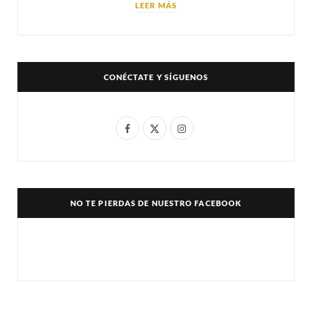
LEER MÁS
CONÉCTATE Y SÍGUENOS
F
X
I
a
(
n
c
T
s
e
w
t
NO TE PIERDAS DE NUESTRO FACEBOOK
b
i
a
o
t
g
o
t
r
k
e
a