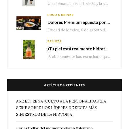
Una semana más, la belleza y la sofisticación de Valentino vuelven a tomar el escenario internacional. Desde…
FOOD & DRINKS
Dolores Premium apuesta por el salmón para seguir creciendo en categorías estratégicas
Ciudad de México, 6 de agosto de 2026.— Con una producción de 2.17 millones de…
BELLEZA
¿Tu piel está realmente hidratada? 4 señales que podrían indicar que necesita algo más
Probablemente has escuchado que el cuidado e hidratación corporal se suele asociar únicamente con una…
ARTÍCULOS RECIENTES
A&E ESTRENA “CULTO A LA PERSONALIDAD”,LA
SERIE SOBRE LOS LÍDERES DE SECTA MÁS
SINIESTROS DE LA HISTORIA
Las estrellas del momento eligen Valentino