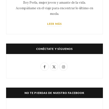
Soy Perla, mujer joven y amante de la vida.
Acompáñame en el viaje para encontrar lo último en
moda.
LEER MÁS
CONÉCTATE Y SÍGUENOS
F
X
I
a
(
n
c
T
s
e
w
t
NO TE PIERDAS DE NUESTRO FACEBOOK
b
i
a
o
t
g