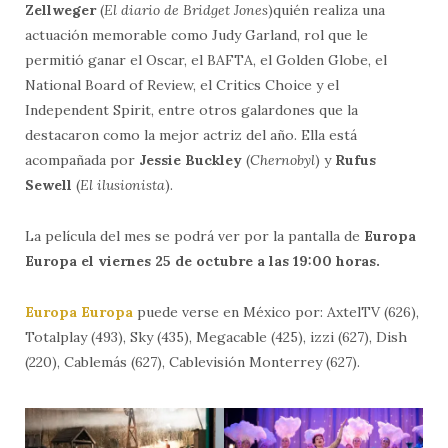
Zellweger
(
El diario de Bridget Jones
)quién realiza una
actuación memorable como Judy Garland, rol que le
permitió ganar el Oscar, el BAFTA, el Golden Globe, el
National Board of Review, el Critics Choice y el
Independent Spirit, entre otros galardones que la
destacaron como la mejor actriz del año. Ella está
acompañada por
Jessie Buckley
(
Chernobyl
) y
Rufus
Sewell
(
El ilusionista
).
La película del mes se podrá ver por la pantalla de
Europa
Europa el
viernes 25 de octubre a las 19:00 horas.
Europa Europa
puede verse en México por: AxtelTV (626),
Totalplay (493), Sky (435), Megacable (425), izzi (627), Dish
(220), Cablemás (627), Cablevisión Monterrey (627).