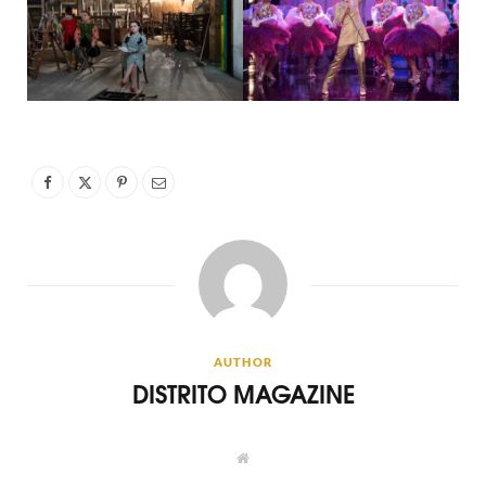
AUTHOR
DISTRITO MAGAZINE
W
e
b