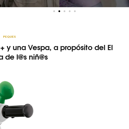
PEQUES
 y una Vespa, a propósito del El
a de l@s niñ@s