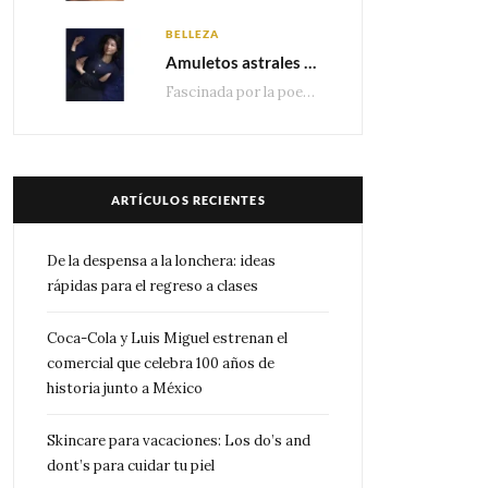
BELLEZA
Amuletos astrales y la icónica colección Zodiaque de Van Cleef & Arpels
Fascinada por la poesía de las estrellas, la Maison Van Cleef & Arpels celebra la llegada de las…
ARTÍCULOS RECIENTES
De la despensa a la lonchera: ideas
rápidas para el regreso a clases
Coca-Cola y Luis Miguel estrenan el
comercial que celebra 100 años de
historia junto a México
Skincare para vacaciones: Los do’s and
dont’s para cuidar tu piel