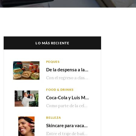
LO MÁS RECIENTE
PEQUES
De la despensa a la lonchera: ideas rápidas para el regreso a clases
Con el regreso a clases cada vez más cerca, las familias comienzan a reorganizar horarios,…
FOOD & DRINKS
Coca-Cola y Luis Miguel estrenan el comercial que celebra 100 años de historia junto a México
Como parte de la celebración por sus primeros 100 años enMéxico, Coca-Cola presenta hoy el…
BELLEZA
Skincare para vacaciones: Los do’s and dont’s para cuidar tu piel
Entre el traje de baño, las sandalias, los lentes de sol y los looks que…