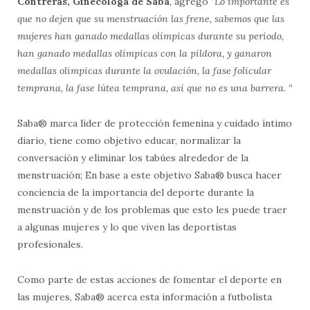
Contreras, Ginec
ó
loga de Saba
, agregó
“
Lo importante es
que no dejen que su menstruaci
ó
n las frene, sabemos que las
mujeres han ganado medallas ol
í
mpicas durante su periodo,
han ganado medallas ol
í
mpicas con la p
í
ldora, y ganaron
medallas ol
í
mpicas durante la ovulaci
ó
n, la fase folicular
temprana, la fase l
ú
tea temprana, as
í
que no es una barrera.
“
Saba® marca líder de protección femenina y cuidado íntimo
diario, tiene como objetivo educar, normalizar la
conversación y eliminar los tabúes alrededor de la
menstruación; En base a este objetivo Saba® busca hacer
conciencia de la importancia del deporte durante la
menstruación y de los problemas que esto les puede traer
a algunas mujeres y lo que viven las deportistas
profesionales.
Como parte de estas acciones de fomentar el deporte en
las mujeres, Saba® acerca esta información a futbolista