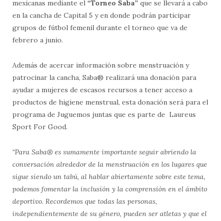
mexicanas mediante el
“
Torneo Saba
”
que se llevará a cabo
en la cancha de Capital 5 y en donde podrán participar
grupos de fútbol femenil durante el torneo que va de
febrero a junio.
Además de acercar información sobre menstruación y
patrocinar la cancha, Saba® realizará una donación para
ayudar a mujeres de escasos recursos a tener acceso a
productos de higiene menstrual, esta donación será para el
programa de Juguemos juntas que es parte de Laureus
Sport For Good.
“
Para Saba
®
es sumamente importante seguir abriendo la
conversaci
ó
n alrededor de la menstruaci
ó
n en los lugares que
sigue siendo un tab
ú
, al hablar abiertamente sobre este tema,
podemos fomentar la inclusi
ó
n y la comprensi
ó
n en el
á
mbito
deportivo. Recordemos que todas las personas,
independientemente de su g
é
nero, pueden ser atletas y que el