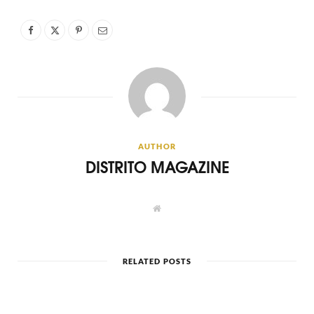
AUTHOR
DISTRITO MAGAZINE
W
e
b
s
i
t
RELATED POSTS
e