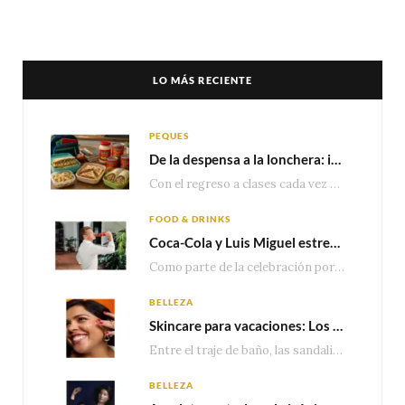
LO MÁS RECIENTE
PEQUES
De la despensa a la lonchera: ideas rápidas para el regreso a clases
Con el regreso a clases cada vez más cerca, las familias comienzan a reorganizar horarios,…
FOOD & DRINKS
Coca-Cola y Luis Miguel estrenan el comercial que celebra 100 años de historia junto a México
Como parte de la celebración por sus primeros 100 años enMéxico, Coca-Cola presenta hoy el…
BELLEZA
Skincare para vacaciones: Los do’s and dont’s para cuidar tu piel
Entre el traje de baño, las sandalias, los lentes de sol y los looks que…
BELLEZA