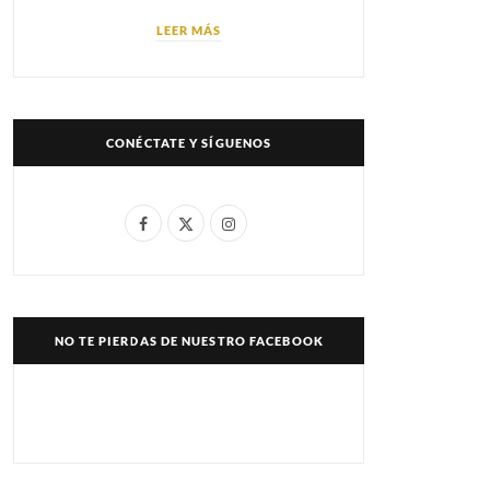
LEER MÁS
CONÉCTATE Y SÍGUENOS
F
X
I
a
(
n
c
T
s
e
w
t
NO TE PIERDAS DE NUESTRO FACEBOOK
b
i
a
o
t
g
o
t
r
k
e
a