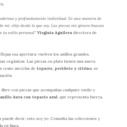
es.
, poderosa y profundamente individual. Es una manera de
de mí; elijo desde lo que soy. Las piezas sin género buscan
e tu estilo personal”
Virginia Aguilera
directora de
eflejan esa apertura: vuelven los anillos grandes,
mas orgánicas. Las piezas en plata tienen una nueva
das como mezclas de
topacio, peridoto y citrino
, se
mación.
 libre con piezas que acompañan cualquier estilo y
l
anillo Aura con topacio azul
, que representa fuerza,
 puede decir: esto soy yo. Consulta las colecciones y
a en línea.