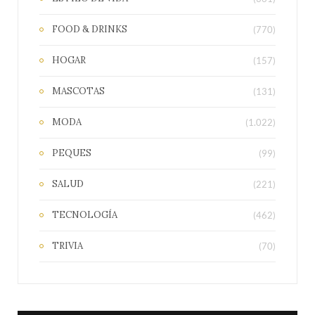
FOOD & DRINKS
(770)
HOGAR
(157)
MASCOTAS
(131)
MODA
(1.022)
PEQUES
(99)
SALUD
(221)
TECNOLOGÍA
(462)
TRIVIA
(70)