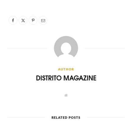
AUTHOR
DISTRITO MAGAZINE
W
e
b
s
i
t
RELATED POSTS
e