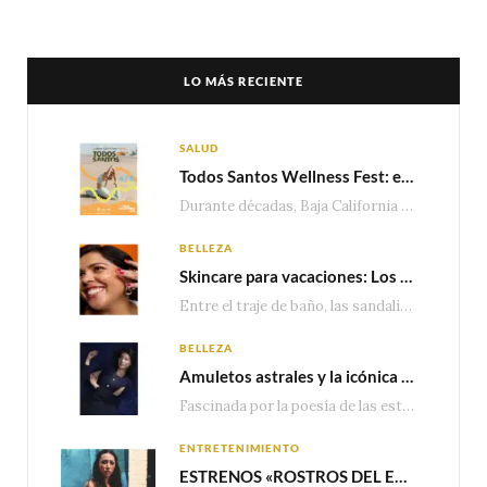
LO MÁS RECIENTE
SALUD
Todos Santos Wellness Fest: el evento de bienestar que está transformando a Baja California Sur en un nuevo referente para el turismo wellness
Durante décadas, Baja California Sur ha sido reconocido por sus playas, hoteles de lujo y…
BELLEZA
Skincare para vacaciones: Los do’s and dont’s para cuidar tu piel
Entre el traje de baño, las sandalias, los lentes de sol y los looks que…
BELLEZA
Amuletos astrales y la icónica colección Zodiaque de Van Cleef & Arpels
Fascinada por la poesía de las estrellas, la Maison Van Cleef & Arpels celebra la llegada de las…
ENTRETENIMIENTO
ESTRENOS «ROSTROS DEL ENGAÑO», ESPECIAL DE LIFETIME MOVIES DONDE NADA NI NADIE ES LO QUE PARECE