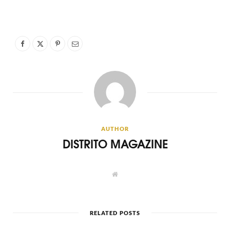
AUTHOR
DISTRITO MAGAZINE
W
e
b
s
i
t
RELATED POSTS
e