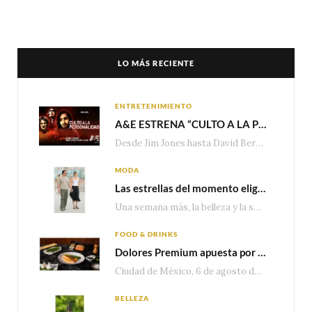
LO MÁS RECIENTE
ENTRETENIMIENTO
A&E ESTRENA “CULTO A LA PERSONALIDAD”,LA SERIE SOBRE LOS LÍDERES DE SECTA MÁS SINIESTROS DE LA HISTORIA
Desde Jim Jones hasta David Berg, la producción recorre en seis episodios cómo el carisma,…
MODA
Las estrellas del momento eligen Valentino
Una semana más, la belleza y la sofisticación de Valentino vuelven a tomar el escenario internacional. Desde…
FOOD & DRINKS
Dolores Premium apuesta por el salmón para seguir creciendo en categorías estratégicas
Ciudad de México, 6 de agosto de 2026.— Con una producción de 2.17 millones de…
BELLEZA