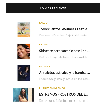
LO MÁS RECIENTE
SALUD
Todos Santos Wellness Fest: el evento de bienestar que está transformando a Baja California Sur en un nuevo referente para el turismo wellness
Durante décadas, Baja California Sur ha sido reconocido por sus playas, hoteles de lujo y…
BELLEZA
Skincare para vacaciones: Los do’s and dont’s para cuidar tu piel
Entre el traje de baño, las sandalias, los lentes de sol y los looks que…
BELLEZA
Amuletos astrales y la icónica colección Zodiaque de Van Cleef & Arpels
Fascinada por la poesía de las estrellas, la Maison Van Cleef & Arpels celebra la llegada de las…
ENTRETENIMIENTO
ESTRENOS «ROSTROS DEL ENGAÑO», ESPECIAL DE LIFETIME MOVIES DONDE NADA NI NADIE ES LO QUE PARECE
En agosto, Lifetime presenta estrenos exclusivos con historias donde las apariencias esconden los secretos más…