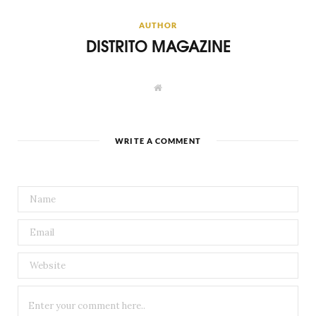
AUTHOR
DISTRITO MAGAZINE
W
e
b
s
i
t
WRITE A COMMENT
e