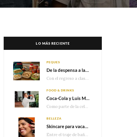
LO MÁS RECIENTE
PEQUES
De la despensa a la lonchera: ideas rápidas para el regreso a clases
Con el regreso a clases cada vez más cerca, las familias comienzan a reorganizar horarios,…
FOOD & DRINKS
Coca-Cola y Luis Miguel estrenan el comercial que celebra 100 años de historia junto a México
Como parte de la celebración por sus primeros 100 años enMéxico, Coca-Cola presenta hoy el…
BELLEZA
Skincare para vacaciones: Los do’s and dont’s para cuidar tu piel
Entre el traje de baño, las sandalias, los lentes de sol y los looks que…