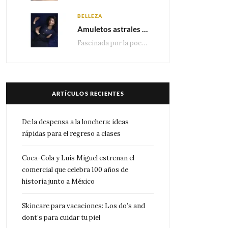
BELLEZA
Amuletos astrales y la icónica colección Zodiaque de Van Cleef & Arpels
Fascinada por la poesía de las estrellas, la Maison Van Cleef & Arpels celebra la llegada de las…
ARTÍCULOS RECIENTES
De la despensa a la lonchera: ideas
rápidas para el regreso a clases
Coca-Cola y Luis Miguel estrenan el
comercial que celebra 100 años de
historia junto a México
Skincare para vacaciones: Los do’s and
dont’s para cuidar tu piel