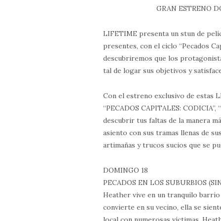
GRAN ESTRENO DO
LIFETIME presenta un stun de pelíc
presentes, con el ciclo “Pecados Cap
descubriremos que los protagonist
tal de logar sus objetivos y satisf
Con el estreno exclusivo de est
“PECADOS CAPITALES: CODICIA”, “
descubrir tus faltas de la manera m
asiento con sus tramas llenas de s
artimañas y trucos sucios que se pue
DOMINGO 18
PECADOS EN LOS SUBURBIOS (SI
Heather vive en un tranquilo barri
convierte en su vecino, ella se sient
local con numerosas víctimas, Heat