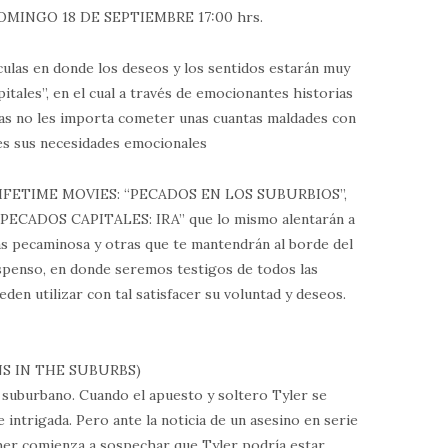
MINGO 18 DE SEPTIEMBRE 17:00 hrs.
ulas en donde los deseos y los sentidos estarán muy
itales”, en el cual a través de emocionantes historias
as no les importa cometer unas cuantas maldades con
aces sus necesidades emocionales
as LIFETIME MOVIES: “PECADOS EN LOS SUBURBIOS”,
PECADOS CAPITALES: IRA” que lo mismo alentarán a
ás pecaminosa y otras que te mantendrán al borde del
uspenso, en donde seremos testigos de todos las
den utilizar con tal satisfacer su voluntad y deseos.
NS IN THE SUBURBS)
o suburbano. Cuando el apuesto y soltero Tyler se
e intrigada. Pero ante la noticia de un asesino en serie
her comienza a sospechar que Tyler podría estar