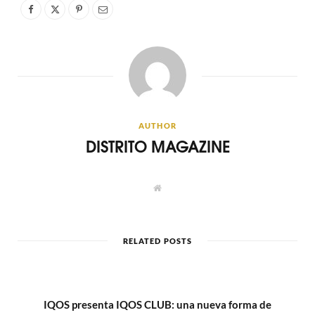
AUTHOR
DISTRITO MAGAZINE
W
e
b
s
i
t
RELATED POSTS
e
IQOS presenta IQOS CLUB: una nueva forma de