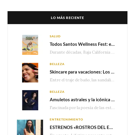
LO MÁS RECIENTE
SALUD
Todos Santos Wellness Fest: el evento de bienestar que está transformando a Baja California Sur en un nuevo referente para el turismo wellness
Durante décadas, Baja California Sur ha sido reconocido por sus playas, hoteles de lujo y…
BELLEZA
Skincare para vacaciones: Los do’s and dont’s para cuidar tu piel
Entre el traje de baño, las sandalias, los lentes de sol y los looks que…
BELLEZA
Amuletos astrales y la icónica colección Zodiaque de Van Cleef & Arpels
Fascinada por la poesía de las estrellas, la Maison Van Cleef & Arpels celebra la llegada de las…
ENTRETENIMIENTO
ESTRENOS «ROSTROS DEL ENGAÑO», ESPECIAL DE LIFETIME MOVIES DONDE NADA NI NADIE ES LO QUE PARECE