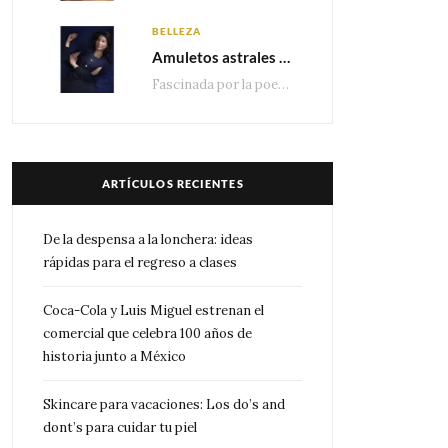
BELLEZA
Amuletos astrales y la icónica colección Zodiaque de Van Cleef & Arpels
Fascinada por la poesía de las estrellas, la Maison Van Cleef & Arpels celebra la llegada de las…
ARTÍCULOS RECIENTES
De la despensa a la lonchera: ideas
rápidas para el regreso a clases
Coca-Cola y Luis Miguel estrenan el
comercial que celebra 100 años de
historia junto a México
Skincare para vacaciones: Los do’s and
dont’s para cuidar tu piel