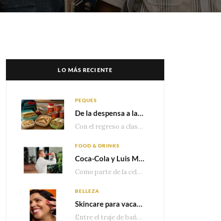
LO MÁS RECIENTE
PEQUES
De la despensa a la lonchera: ideas rápidas para el regreso a clases
Con el regreso a clases cada vez más cerca, las familias comienzan a reorganizar horarios,…
FOOD & DRINKS
Coca-Cola y Luis Miguel estrenan el comercial que celebra 100 años de historia junto a México
Como parte de la celebración por sus primeros 100 años enMéxico, Coca-Cola presenta hoy el…
BELLEZA
Skincare para vacaciones: Los do’s and dont’s para cuidar tu piel
Entre el traje de baño, las sandalias, los lentes de sol y los looks que…