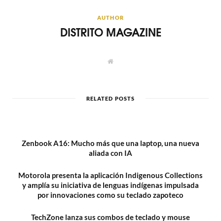
AUTHOR
DISTRITO MAGAZINE
W
e
b
s
i
t
RELATED POSTS
e
Zenbook A16: Mucho más que una laptop, una nueva
aliada con IA
Motorola presenta la aplicación Indigenous Collections
y amplía su iniciativa de lenguas indígenas impulsada
por innovaciones como su teclado zapoteco
TechZone lanza sus combos de teclado y mouse