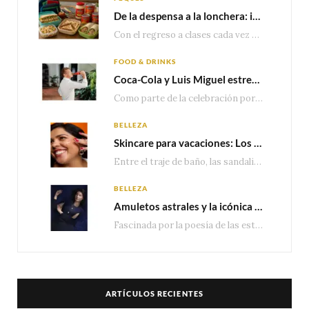
De la despensa a la lonchera: ideas rápidas para el regreso a clases
Con el regreso a clases cada vez más cerca, las familias comienzan a reorganizar horarios,…
FOOD & DRINKS
Coca-Cola y Luis Miguel estrenan el comercial que celebra 100 años de historia junto a México
Como parte de la celebración por sus primeros 100 años enMéxico, Coca-Cola presenta hoy el…
BELLEZA
Skincare para vacaciones: Los do’s and dont’s para cuidar tu piel
Entre el traje de baño, las sandalias, los lentes de sol y los looks que…
BELLEZA
Amuletos astrales y la icónica colección Zodiaque de Van Cleef & Arpels
Fascinada por la poesía de las estrellas, la Maison Van Cleef & Arpels celebra la llegada de las…
ARTÍCULOS RECIENTES