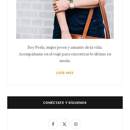
Soy Perla, mujer joven y amante de la vida.
Acompáñame en el viaje para encontrar lo último en
moda.
LEER MÁS
CONÉCTATE Y SÍGUENOS
F
X
I