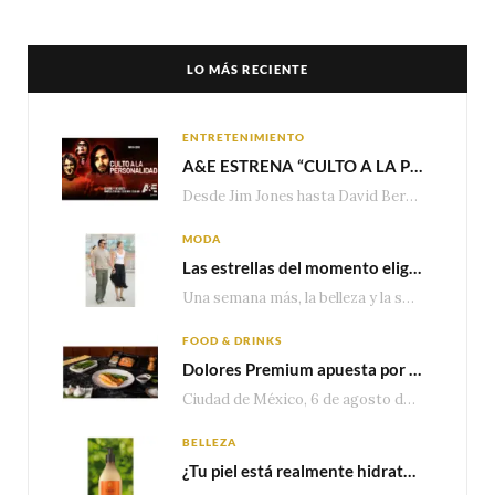
LO MÁS RECIENTE
ENTRETENIMIENTO
A&E ESTRENA “CULTO A LA PERSONALIDAD”,LA SERIE SOBRE LOS LÍDERES DE SECTA MÁS SINIESTROS DE LA HISTORIA
Desde Jim Jones hasta David Berg, la producción recorre en seis episodios cómo el carisma,…
MODA
Las estrellas del momento eligen Valentino
Una semana más, la belleza y la sofisticación de Valentino vuelven a tomar el escenario internacional. Desde…
FOOD & DRINKS
Dolores Premium apuesta por el salmón para seguir creciendo en categorías estratégicas
Ciudad de México, 6 de agosto de 2026.— Con una producción de 2.17 millones de…
BELLEZA
¿Tu piel está realmente hidratada? 4 señales que podrían indicar que necesita algo más