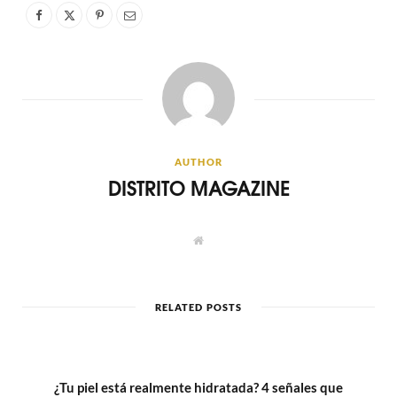
AUTHOR
DISTRITO MAGAZINE
W
e
b
s
i
t
RELATED POSTS
e
¿Tu piel está realmente hidratada? 4 señales que