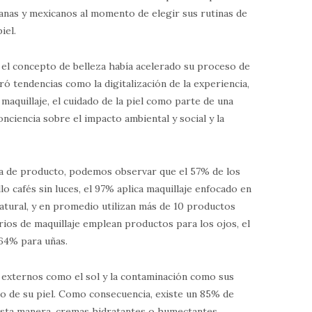
canas y mexicanos al momento de elegir sus rutinas de
iel.
 el concepto de belleza había acelerado su proceso de
ró tendencias como la digitalización de la experiencia,
l maquillaje, el cuidado de la piel como parte de una
conciencia sobre el impacto ambiental y social y la
ría de producto, podemos observar que el 57% de los
o cafés sin luces, el 97% aplica maquillaje enfocado en
atural, y en promedio utilizan más de 10 productos
arios de maquillaje emplean productos para los ojos, el
 64% para uñas.
 externos como el sol y la contaminación como sus
do de su piel. Como consecuencia, existe un 85% de
esta manera, cremas hidratantes o humectantes,