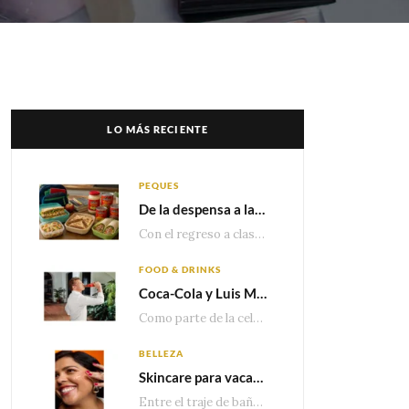
LO MÁS RECIENTE
PEQUES
De la despensa a la lonchera: ideas rápidas para el regreso a clases
Con el regreso a clases cada vez más cerca, las familias comienzan a reorganizar horarios,…
FOOD & DRINKS
Coca-Cola y Luis Miguel estrenan el comercial que celebra 100 años de historia junto a México
Como parte de la celebración por sus primeros 100 años enMéxico, Coca-Cola presenta hoy el…
BELLEZA
Skincare para vacaciones: Los do’s and dont’s para cuidar tu piel
Entre el traje de baño, las sandalias, los lentes de sol y los looks que…