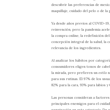
descubrir las preferencias de mexi
maquillaje, cuidado del pelo o de la p
Ya desde años previos al COVID-19,
reinvención, pero la pandemia acele
la compra online, la redefinición de
concepción integral de la salud, la 
relevancia de los ingredientes.
Al analizar los hábitos por catego
consumidores eligen tonos de cabell
la mirada, pero prefieren un
estilo
n
para sus rutinas. El 97% de los usu
82% para la cara, 93% para labios y
Las personas consideran a factores
principales enemigos para el cuida
penetración en esta categoría. De 