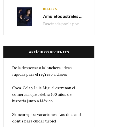
BELLEZA
Amuletos astrales y la icónica colección Zodiaque de Van Cleef & Arpels
Fascinada por la poesía de las estrellas, la Maison Van Cleef & Arpels celebra la llegada de las…
ARTÍCULOS RECIENTES
De la despensa a la lonchera: ideas
rápidas para el regreso a clases
Coca-Cola y Luis Miguel estrenan el
comercial que celebra 100 años de
historia junto a México
Skincare para vacaciones: Los do’s and
dont’s para cuidar tu piel