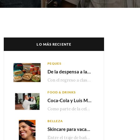
LO MÁS RECIENTE
PEQUES
De la despensa a la lonchera: ideas rápidas para el regreso a clases
Con el regreso a clases cada vez más cerca, las familias comienzan a reorganizar horarios,…
FOOD & DRINKS
Coca-Cola y Luis Miguel estrenan el comercial que celebra 100 años de historia junto a México
Como parte de la celebración por sus primeros 100 años enMéxico, Coca-Cola presenta hoy el…
BELLEZA
Skincare para vacaciones: Los do’s and dont’s para cuidar tu piel
Entre el traje de baño, las sandalias, los lentes de sol y los looks que…