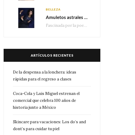
BELLEZA
Amuletos astrales y la icónica colección Zodiaque de Van Cleef & Arpels
Fascinada por la poesía de las estrellas, la Maison Van Cleef & Arpels celebra la llegada de las…
ARTÍCULOS RECIENTES
De la despensa a la lonchera: ideas
rápidas para el regreso a clases
Coca-Cola y Luis Miguel estrenan el
comercial que celebra 100 años de
historia junto a México
Skincare para vacaciones: Los do’s and
dont’s para cuidar tu piel