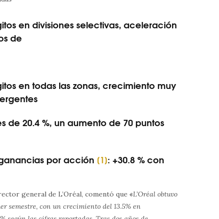
os en divisiones selectivas, aceleración
tos de
tos en todas las zonas, crecimiento muy
mergentes
de 20.4 %, un aumento de 70 puntos
ganancias por acción
[1]
: +30.8 % con
irector general de L’Oréal, comentó que
«
L’Oréal obtuvo
mer semestre, con un crecimiento del 13.5% en
 % según las cifras reportadas. Tras dos años de