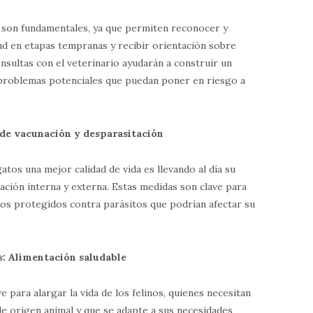
io son fundamentales, ya que permiten reconocer y
ud en etapas tempranas y recibir orientación sobre
onsultas con el veterinario ayudarán a construir un
 problemas potenciales que puedan poner en riesgo a
de vacunación y desparasitación
tos una mejor calidad de vida es llevando al día su
ción interna y externa. Estas medidas son clave para
os protegidos contra parásitos que podrían afectar su
es: Alimentación saludable
e para alargar la vida de los felinos, quienes necesitan
de origen animal y que se adapte a sus necesidades