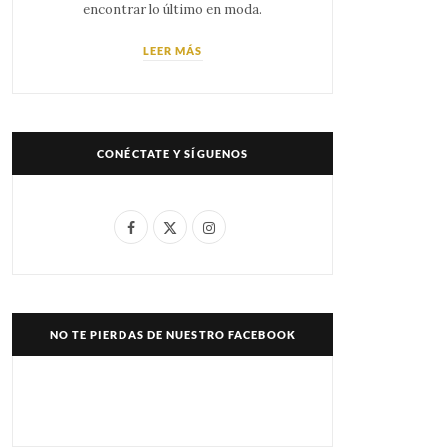
encontrar lo último en moda.
LEER MÁS
CONÉCTATE Y SÍGUENOS
F
X
I
a
(
n
c
T
s
e
w
t
NO TE PIERDAS DE NUESTRO FACEBOOK
b
i
a
o
t
g
o
t
r