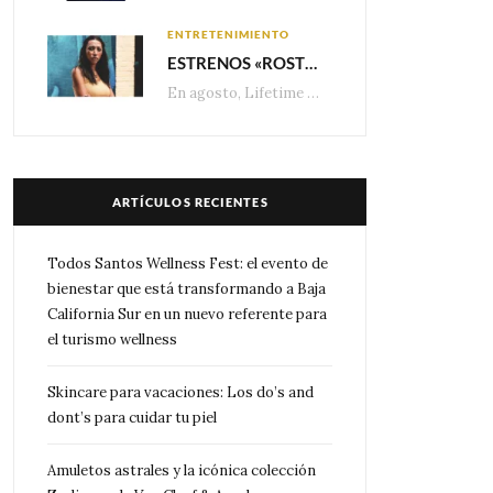
ENTRETENIMIENTO
ESTRENOS «ROSTROS DEL ENGAÑO», ESPECIAL DE LIFETIME MOVIES DONDE NADA NI NADIE ES LO QUE PARECE
En agosto, Lifetime presenta estrenos exclusivos con historias donde las apariencias esconden los secretos más…
ARTÍCULOS RECIENTES
Todos Santos Wellness Fest: el evento de
bienestar que está transformando a Baja
California Sur en un nuevo referente para
el turismo wellness
Skincare para vacaciones: Los do’s and
dont’s para cuidar tu piel
Amuletos astrales y la icónica colección