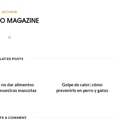
AUTHOR
ITO MAGAZINE
W
e
b
s
i
t
LATED POSTS
e
 no dar alimentos
Golpe de calor; cómo
 nuestras mascotas
prevenirlo en perro y gatos
TE A COMMENT