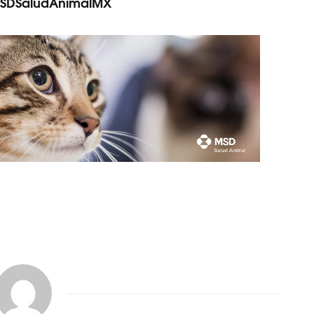
SDSaludAnimalMX