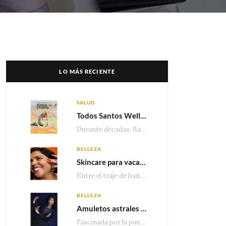
LO MÁS RECIENTE
SALUD
Todos Santos Wellness Fest: el evento de bienestar que está transformando a Baja California Sur en un nuevo referente para el turismo wellness
Durante décadas, Baja California Sur ha sido reconocido por sus playas, hoteles de lujo y…
BELLEZA
Skincare para vacaciones: Los do’s and dont’s para cuidar tu piel
Entre el traje de baño, las sandalias, los lentes de sol y los looks que…
BELLEZA
Amuletos astrales y la icónica colección Zodiaque de Van Cleef & Arpels
Fascinada por la poesía de las estrellas, la Maison Van Cleef & Arpels celebra la llegada de las…