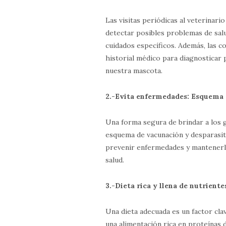
Las visitas periódicas al veterinar
detectar posibles problemas de sal
cuidados específicos. Además, las c
historial médico para diagnosticar
nuestra mascota.
2.-Evita enfermedades: Esquema 
Una forma segura de brindar a los ga
esquema de vacunación y desparasita
prevenir enfermedades y mantenerl
salud.
3.-Dieta rica y llena de nutrient
Una dieta adecuada es un factor clav
una alimentación rica en proteínas 