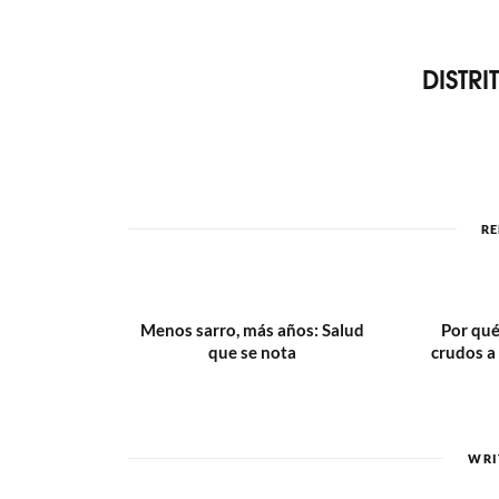
DISTR
RE
Menos sarro, más años: Salud
Por qué
que se nota
crudos a
WRI