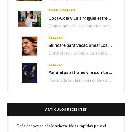
FOOD & DRINKS
Coca-Cola y Luis Miguel estrenan el comercial que celebra 100 años de historia junto a México
Como parte de la celebración por sus primeros 100 años enMéxico, Coca-Cola presenta hoy el…
BELLEZA
Skincare para vacaciones: Los do’s and dont’s para cuidar tu piel
Entre el traje de baño, las sandalias, los lentes de sol y los looks que…
BELLEZA
Amuletos astrales y la icónica colección Zodiaque de Van Cleef & Arpels
Fascinada por la poesía de las estrellas, la Maison Van Cleef & Arpels celebra la llegada de las…
ARTÍCULOS RECIENTES
De la despensa a la lonchera: ideas rápidas para el