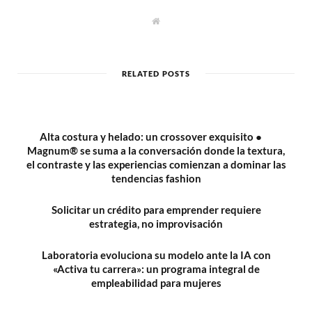
W
e
b
s
i
t
RELATED POSTS
e
Alta costura y helado: un crossover exquisito ●
Magnum® se suma a la conversación donde la textura,
el contraste y las experiencias comienzan a dominar las
tendencias fashion
Solicitar un crédito para emprender requiere
estrategia, no improvisación
Laboratoria evoluciona su modelo ante la IA con
«Activa tu carrera»: un programa integral de
empleabilidad para mujeres