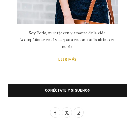
Soy Perla, mujer joven y amante de la vida.
Acompáñame en el viaje para encontrar lo último en
moda.
LEER MÁS
CONÉCTATE Y SÍGUENOS
F
X
I
a
(
n
c
T
s