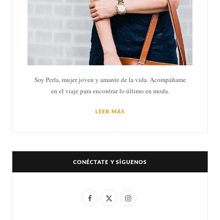
Soy Perla, mujer joven y amante de la vida. Acompáñame
en el viaje para encontrar lo último en moda.
LEER MÁS
CONÉCTATE Y SÍGUENOS
F
X
I
a
(
n