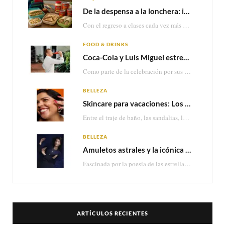
De la despensa a la lonchera: ideas rápidas para el regreso a clases
Con el regreso a clases cada vez más cerca, las familias comienzan a reorganizar horarios,…
FOOD & DRINKS
Coca-Cola y Luis Miguel estrenan el comercial que celebra 100 años de historia junto a México
Como parte de la celebración por sus primeros 100 años enMéxico, Coca-Cola presenta hoy el…
BELLEZA
Skincare para vacaciones: Los do’s and dont’s para cuidar tu piel
Entre el traje de baño, las sandalias, los lentes de sol y los looks que…
BELLEZA
Amuletos astrales y la icónica colección Zodiaque de Van Cleef & Arpels
Fascinada por la poesía de las estrellas, la Maison Van Cleef & Arpels celebra la llegada de las…
ARTÍCULOS RECIENTES