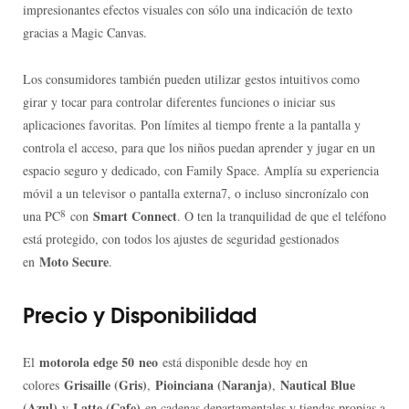
impresionantes efectos visuales con sólo una indicación de texto
gracias a Magic Canvas.
Los consumidores también pueden utilizar gestos intuitivos como
girar y tocar para controlar diferentes funciones o iniciar sus
aplicaciones favoritas. Pon límites al tiempo frente a la pantalla y
controla el acceso, para que los niños puedan aprender y jugar en un
espacio seguro y dedicado, con Family Space. Amplía su experiencia
móvil a un televisor o pantalla externa7, o incluso sincronízalo con
8
Smart Connect
una PC
con
. O ten la tranquilidad de que el teléfono
está protegido, con todos los ajustes de seguridad gestionados
Moto Secure
en
.
Precio y Disponibilidad
motorola edge 50
neo
El
está disponible desde hoy en
Grisaille (Gris)
Pioinciana (Naranja)
Nautical Blue
colores
,
,
(Azul)
Latte (Cafe)
y
en cadenas departamentales y tiendas propias a