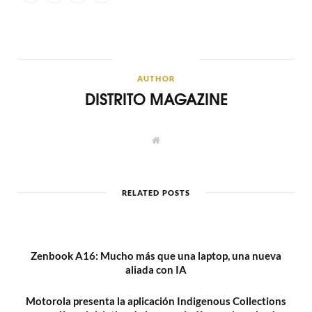
AUTHOR
DISTRITO MAGAZINE
W
e
b
s
i
t
RELATED POSTS
e
Zenbook A16: Mucho más que una laptop, una nueva
aliada con IA
Motorola presenta la aplicación Indigenous Collections