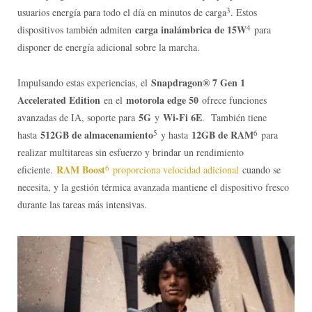
3
usuarios energía para todo el día en minutos de carga
. Estos
carga inalámbrica de 15W
4
dispositivos también admiten
para
disponer de energía adicional sobre la marcha.
Snapdragon® 7 Gen 1
Impulsando estas experiencias, el
Accelerated Edition
motorola edge 50
en el
ofrece funciones
5G
Wi-Fi 6E
avanzadas de IA, soporte para
y
. También tiene
512GB de almacenamiento
5
12GB de RAM
6
hasta
y hasta
para
realizar multitareas sin esfuerzo y brindar un rendimiento
RAM Boost
6
eficiente.
proporciona velocidad adicional
cuando se
necesita, y la gestión térmica avanzada mantiene el dispositivo fresco
durante las tareas más intensivas.