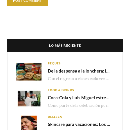
LO MÁS RECIENTE
PEQUES
De la despensa a la lonchera: ideas rápidas para el regreso a clases
Con el regreso a clases cada vez más cerca, las familias comienzan a reorganizar horarios,…
FOOD & DRINKS
Coca-Cola y Luis Miguel estrenan el comercial que celebra 100 años de historia junto a México
Como parte de la celebración por sus primeros 100 años enMéxico, Coca-Cola presenta hoy el…
BELLEZA
Skincare para vacaciones: Los do’s and dont’s para cuidar tu piel