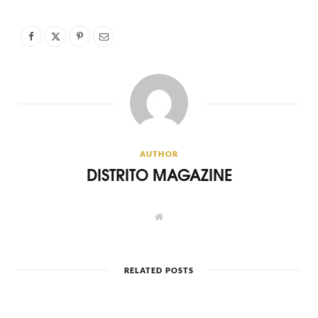
AUTHOR
DISTRITO MAGAZINE
W
e
b
s
i
t
RELATED POSTS
e