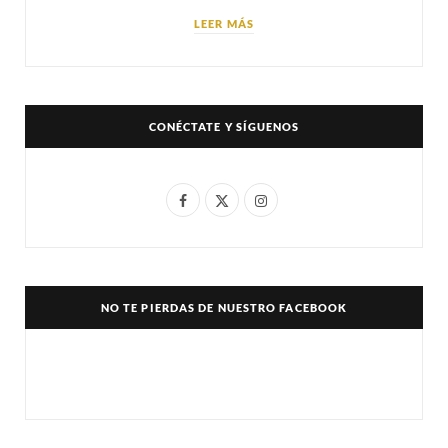
LEER MÁS
CONÉCTATE Y SÍGUENOS
F
X
I
a
(
n
c
T
s
e
w
t
NO TE PIERDAS DE NUESTRO FACEBOOK
b
i
a
o
t
g
o
t
r
k
e
a