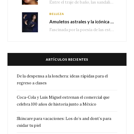
Entre el traje de baño, las sandalias, los lentes de sol y los looks que…
BELLEZA
Amuletos astrales y la icónica colección Zodiaque de Van Cleef & Arpels
Fascinada por la poesía de las estrellas, la Maison Van Cleef & Arpels celebra la llegada de las…
ARTÍCULOS RECIENTES
De la despensa a la lonchera: ideas rápidas para el
regreso a clases
Coca-Cola y Luis Miguel estrenan el comercial que
celebra 100 años de historia junto a México
Skincare para vacaciones: Los do’s and dont’s para
cuidar tu piel