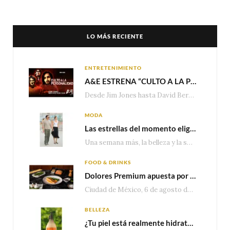
LO MÁS RECIENTE
ENTRETENIMIENTO
A&E ESTRENA “CULTO A LA PERSONALIDAD”,LA SERIE SOBRE LOS LÍDERES DE SECTA MÁS SINIESTROS DE LA HISTORIA
Desde Jim Jones hasta David Berg, la producción recorre en seis episodios cómo el carisma,…
MODA
Las estrellas del momento eligen Valentino
Una semana más, la belleza y la sofisticación de Valentino vuelven a tomar el escenario internacional. Desde…
FOOD & DRINKS
Dolores Premium apuesta por el salmón para seguir creciendo en categorías estratégicas
Ciudad de México, 6 de agosto de 2026.— Con una producción de 2.17 millones de…
BELLEZA
¿Tu piel está realmente hidratada? 4 señales que podrían indicar que necesita algo más