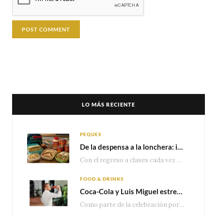
LO MÁS RECIENTE
PEQUES
De la despensa a la lonchera: ideas rápidas para el regreso a clases
Con el regreso a clases cada vez más cerca, las familias comienzan a reorganizar horarios,…
FOOD & DRINKS
Coca-Cola y Luis Miguel estrenan el comercial que celebra 100 años de historia junto a México
Como parte de la celebración por sus primeros 100 años enMéxico, Coca-Cola presenta hoy el…