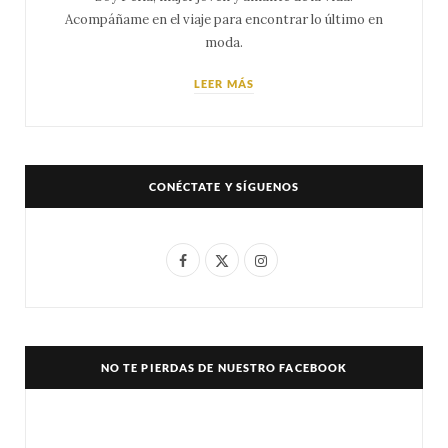
Acompáñame en el viaje para encontrar lo último en
moda.
LEER MÁS
CONÉCTATE Y SÍGUENOS
F
X
I
a
(
n
c
T
s
e
w
t
NO TE PIERDAS DE NUESTRO FACEBOOK
b
i
a
o
t
g