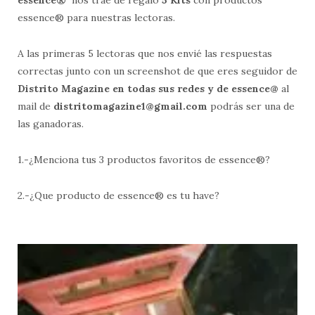
essence®
nos trae de regalo
5
Kits
con productos
essence® para nuestras lectoras.
A las primeras 5 lectoras que nos envié las respuestas
correctas junto con un screenshot de que eres seguidor de
Distrito Magazine en todas sus redes y de essence@
al
mail de
distritomagazine1@gmail.com
podrás ser una de
las ganadoras.
1.-¿Menciona tus 3 productos favoritos de essence®?
2.-¿Que producto de essence® es tu have?