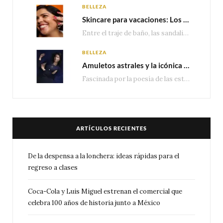
BELLEZA
Skincare para vacaciones: Los do’s and dont’s para cuidar tu piel
Entre el traje de baño, las sandalias, los lentes de sol y los looks que…
BELLEZA
Amuletos astrales y la icónica colección Zodiaque de Van Cleef & Arpels
Fascinada por la poesía de las estrellas, la Maison Van Cleef & Arpels celebra la llegada de las…
ARTÍCULOS RECIENTES
De la despensa a la lonchera: ideas rápidas para el
regreso a clases
Coca-Cola y Luis Miguel estrenan el comercial que
celebra 100 años de historia junto a México