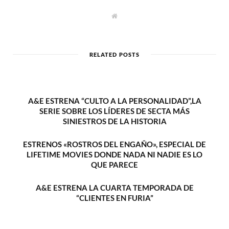
W
e
b
s
i
t
RELATED POSTS
e
A&E ESTRENA “CULTO A LA PERSONALIDAD”,LA
SERIE SOBRE LOS LÍDERES DE SECTA MÁS
SINIESTROS DE LA HISTORIA
ESTRENOS «ROSTROS DEL ENGAÑO», ESPECIAL DE
LIFETIME MOVIES DONDE NADA NI NADIE ES LO
QUE PARECE
A&E ESTRENA LA CUARTA TEMPORADA DE
“CLIENTES EN FURIA”