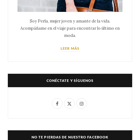
Soy Perla, mujer joven y amante de la vida.
Acompáñame en el viaje para encontrar lo último en
moda.
LEER MÁS
CONÉCTATE Y SÍGUENOS
F
X
I
a
(
n
c
T
s
e
w
t
NO TE PIERDAS DE NUESTRO FACEBOOK