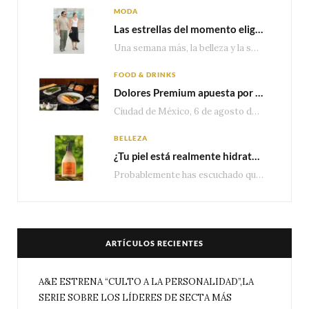
MODA
Las estrellas del momento eligen Valentino
Una semana más, la belleza y la sofisticación de Valentino vuelven a tomar el escenario internacional. Desde…
FOOD & DRINKS
Dolores Premium apuesta por el salmón para seguir creciendo en categorías estratégicas
Ciudad de México, 6 de agosto de 2026.— Con una producción de 2.17 millones de…
BELLEZA
¿Tu piel está realmente hidratada? 4 señales que podrían indicar que necesita algo más
Probablemente has escuchado que el cuidado e hidratación corporal se suele asociar únicamente con una…
ARTÍCULOS RECIENTES
A&E ESTRENA “CULTO A LA PERSONALIDAD”,LA
SERIE SOBRE LOS LÍDERES DE SECTA MÁS