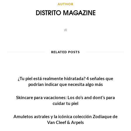
AUTHOR
DISTRITO MAGAZINE
W
e
b
s
i
t
RELATED POSTS
e
¿Tu piel está realmente hidratada? 4 señales que
podrían indicar que necesita algo más
Skincare para vacaciones: Los do’s and dont’s para
cuidar tu piel
Amuletos astrales y la icónica colección Zodiaque de
Van Cleef & Arpels