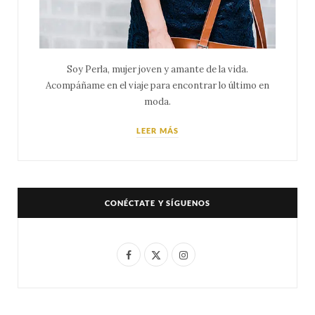
Soy Perla, mujer joven y amante de la vida.
Acompáñame en el viaje para encontrar lo último en
moda.
LEER MÁS
CONÉCTATE Y SÍGUENOS
F
X
I
a
(
n
c
T
s