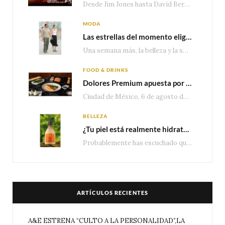
Desde Jim Jones hasta David Berg, la producción recorre en seis episodios cómo el carisma,…
MODA
Las estrellas del momento eligen Valentino
Una semana más, la belleza y la sofisticación de Valentino vuelven a tomar el escenario internacional. Desde…
FOOD & DRINKS
Dolores Premium apuesta por el salmón para seguir creciendo en categorías estratégicas
Ciudad de México, 6 de agosto de 2026.— Con una producción de 2.17 millones de…
BELLEZA
¿Tu piel está realmente hidratada? 4 señales que podrían indicar que necesita algo más
Probablemente has escuchado que el cuidado e hidratación corporal se suele asociar únicamente con una…
ARTÍCULOS RECIENTES
A&E ESTRENA “CULTO A LA PERSONALIDAD”,LA