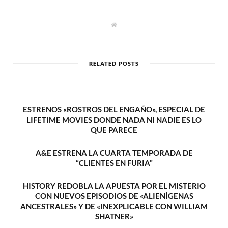
W
e
b
s
i
t
RELATED POSTS
e
ESTRENOS «ROSTROS DEL ENGAÑO», ESPECIAL DE
LIFETIME MOVIES DONDE NADA NI NADIE ES LO
QUE PARECE
A&E ESTRENA LA CUARTA TEMPORADA DE
“CLIENTES EN FURIA”
HISTORY REDOBLA LA APUESTA POR EL MISTERIO
CON NUEVOS EPISODIOS DE «ALIENÍGENAS
ANCESTRALES» Y DE «INEXPLICABLE CON WILLIAM
SHATNER»