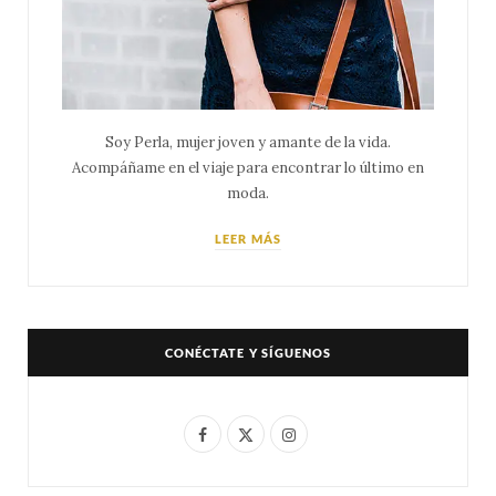
Soy Perla, mujer joven y amante de la vida.
Acompáñame en el viaje para encontrar lo último en
moda.
LEER MÁS
CONÉCTATE Y SÍGUENOS
F
X
I
a
(
n