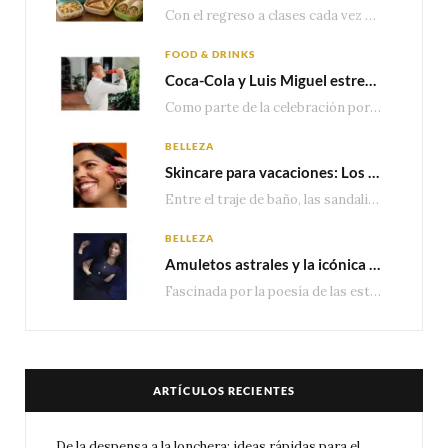
Con el regreso a clases cada vez más cerca, las familias comienzan a reorganizar horarios,…
FOOD & DRINKS
Coca-Cola y Luis Miguel estrenan el comercial que celebra 100 años de historia junto a México
Como parte de la celebración por sus primeros 100 años enMéxico, Coca-Cola presenta hoy el…
BELLEZA
Skincare para vacaciones: Los do’s and dont’s para cuidar tu piel
Entre el traje de baño, las sandalias, los lentes de sol y los looks que…
BELLEZA
Amuletos astrales y la icónica colección Zodiaque de Van Cleef & Arpels
Fascinada por la poesía de las estrellas, la Maison Van Cleef & Arpels celebra la llegada de las…
ARTÍCULOS RECIENTES
De la despensa a la lonchera: ideas rápidas para el