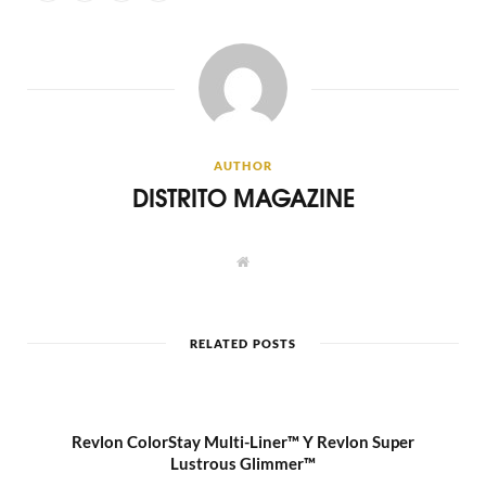
AUTHOR
DISTRITO MAGAZINE
W
e
b
s
i
t
RELATED POSTS
e
Revlon ColorStay Multi-Liner™ Y Revlon Super
Lustrous Glimmer™