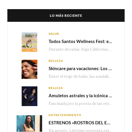
LO MÁS RECIENTE
SALUD
Todos Santos Wellness Fest: el evento de bienestar que está transformando a Baja California Sur en un nuevo referente para el turismo wellness
Durante décadas, Baja California Sur ha sido reconocido por sus playas, hoteles de lujo y…
BELLEZA
Skincare para vacaciones: Los do’s and dont’s para cuidar tu piel
Entre el traje de baño, las sandalias, los lentes de sol y los looks que…
BELLEZA
Amuletos astrales y la icónica colección Zodiaque de Van Cleef & Arpels
Fascinada por la poesía de las estrellas, la Maison Van Cleef & Arpels celebra la llegada de las…
ENTRETENIMIENTO
ESTRENOS «ROSTROS DEL ENGAÑO», ESPECIAL DE LIFETIME MOVIES DONDE NADA NI NADIE ES LO QUE PARECE
En agosto, Lifetime presenta estrenos exclusivos con historias donde las apariencias esconden los secretos más…