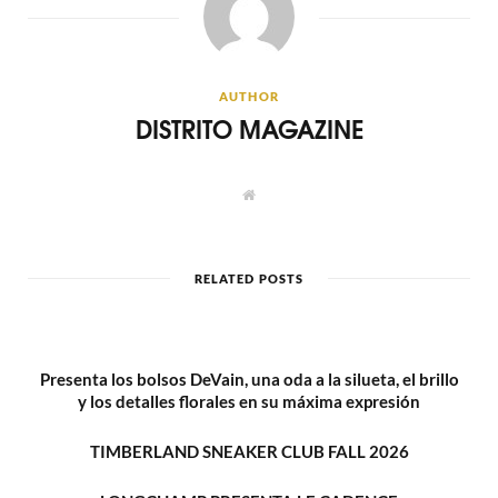
AUTHOR
DISTRITO MAGAZINE
W
e
b
s
i
t
RELATED POSTS
e
Presenta los bolsos DeVain, una oda a la silueta, el brillo
y los detalles florales en su máxima expresión
TIMBERLAND SNEAKER CLUB FALL 2026