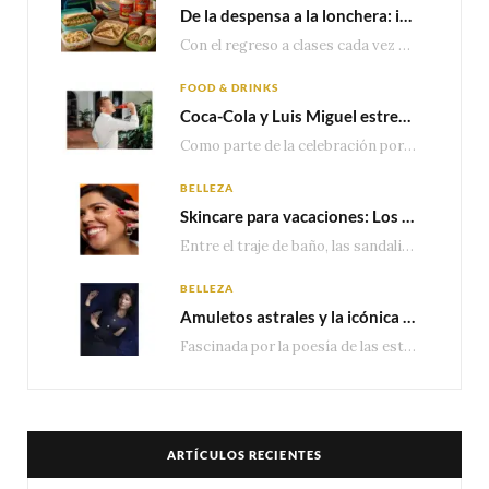
De la despensa a la lonchera: ideas rápidas para el regreso a clases
Con el regreso a clases cada vez más cerca, las familias comienzan a reorganizar horarios,…
FOOD & DRINKS
Coca-Cola y Luis Miguel estrenan el comercial que celebra 100 años de historia junto a México
Como parte de la celebración por sus primeros 100 años enMéxico, Coca-Cola presenta hoy el…
BELLEZA
Skincare para vacaciones: Los do’s and dont’s para cuidar tu piel
Entre el traje de baño, las sandalias, los lentes de sol y los looks que…
BELLEZA
Amuletos astrales y la icónica colección Zodiaque de Van Cleef & Arpels
Fascinada por la poesía de las estrellas, la Maison Van Cleef & Arpels celebra la llegada de las…
ARTÍCULOS RECIENTES