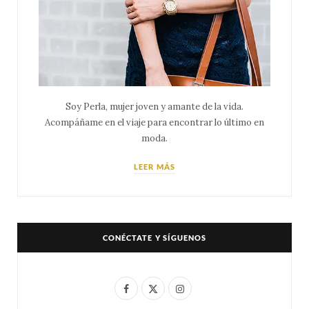
Soy Perla, mujer joven y amante de la vida.
Acompáñame en el viaje para encontrar lo último en
moda.
LEER MÁS
CONÉCTATE Y SÍGUENOS
F
X
I