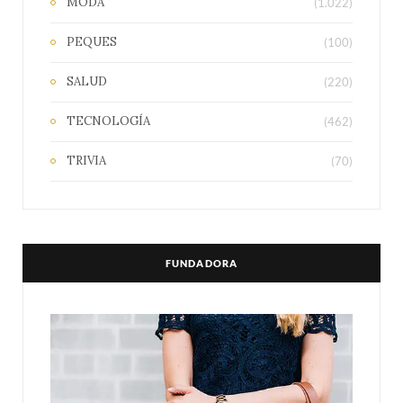
MODA
(1.022)
PEQUES
(100)
SALUD
(220)
TECNOLOGÍA
(462)
TRIVIA
(70)
FUNDADORA