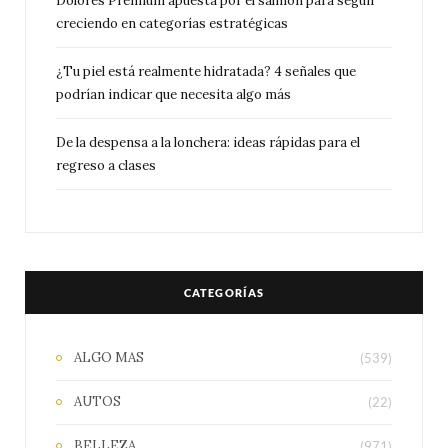
Dolores Premium apuesta por el salmón para seguir
creciendo en categorías estratégicas
¿Tu piel está realmente hidratada? 4 señales que
podrían indicar que necesita algo más
De la despensa a la lonchera: ideas rápidas para el
regreso a clases
CATEGORÍAS
ALGO MAS
(539)
AUTOS
(22)
BELLEZA
(971)