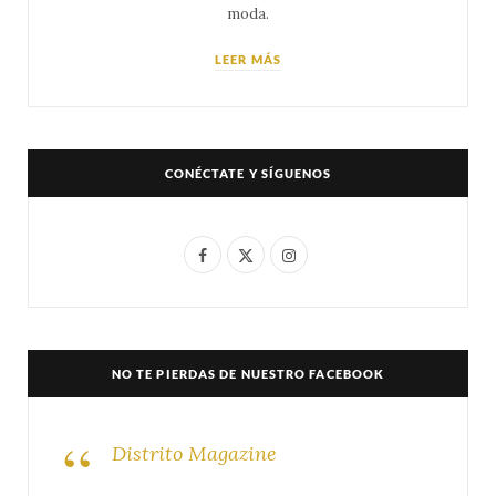
moda.
LEER MÁS
CONÉCTATE Y SÍGUENOS
F
X
I
a
(
n
c
T
s
e
w
t
NO TE PIERDAS DE NUESTRO FACEBOOK
b
i
a
o
t
g
Distrito Magazine
o
t
r