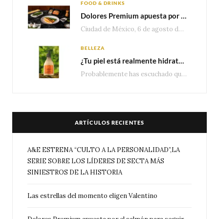
FOOD & DRINKS
Dolores Premium apuesta por el salmón para seguir creciendo en categorías estratégicas
Ciudad de México, 6 de agosto de 2026.— Con una producción de 2.17 millones de…
BELLEZA
¿Tu piel está realmente hidratada? 4 señales que podrían indicar que necesita algo más
Probablemente has escuchado que el cuidado e hidratación corporal se suele asociar únicamente con una…
ARTÍCULOS RECIENTES
A&E ESTRENA “CULTO A LA PERSONALIDAD”,LA
SERIE SOBRE LOS LÍDERES DE SECTA MÁS
SINIESTROS DE LA HISTORIA
Las estrellas del momento eligen Valentino