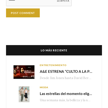
LO MÁS RECIENTE
ENTRETENIMIENTO
A&E ESTRENA “CULTO A LA PERSONALIDAD”,LA SERIE SOBRE LOS LÍDERES DE SECTA MÁS SINIESTROS DE LA HISTORIA
Desde Jim Jones hasta David Berg, la producción recorre en seis episodios cómo el carisma,…
MODA
Las estrellas del momento eligen Valentino
Una semana más, la belleza y la sofisticación de Valentino vuelven a tomar el escenario internacional. Desde…