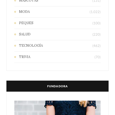
MASCOTAS
(131)
MODA
(1.022)
PEQUES
(100)
SALUD
(220)
TECNOLOGÍA
(462)
TRIVIA
(70)
FUNDADORA