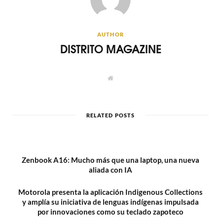
AUTHOR
DISTRITO MAGAZINE
W
e
b
s
i
t
RELATED POSTS
e
Zenbook A16: Mucho más que una laptop, una nueva
aliada con IA
Motorola presenta la aplicación Indigenous Collections
y amplía su iniciativa de lenguas indígenas impulsada
por innovaciones como su teclado zapoteco