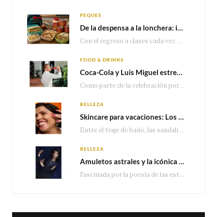
PEQUES
De la despensa a la lonchera: ideas rápidas para el regreso a clases
Con el regreso a clases cada vez más cerca, las familias comienzan a reorganizar horarios,…
FOOD & DRINKS
Coca-Cola y Luis Miguel estrenan el comercial que celebra 100 años de historia junto a México
Como parte de la celebración por sus primeros 100 años enMéxico, Coca-Cola presenta hoy el…
BELLEZA
Skincare para vacaciones: Los do’s and dont’s para cuidar tu piel
Entre el traje de baño, las sandalias, los lentes de sol y los looks que…
BELLEZA
Amuletos astrales y la icónica colección Zodiaque de Van Cleef & Arpels
Fascinada por la poesía de las estrellas, la Maison Van Cleef & Arpels celebra la llegada de las…