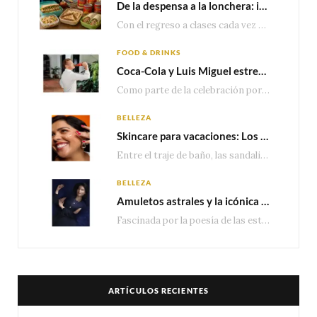
De la despensa a la lonchera: ideas rápidas para el regreso a clases
Con el regreso a clases cada vez más cerca, las familias comienzan a reorganizar horarios,…
FOOD & DRINKS
Coca-Cola y Luis Miguel estrenan el comercial que celebra 100 años de historia junto a México
Como parte de la celebración por sus primeros 100 años enMéxico, Coca-Cola presenta hoy el…
BELLEZA
Skincare para vacaciones: Los do’s and dont’s para cuidar tu piel
Entre el traje de baño, las sandalias, los lentes de sol y los looks que…
BELLEZA
Amuletos astrales y la icónica colección Zodiaque de Van Cleef & Arpels
Fascinada por la poesía de las estrellas, la Maison Van Cleef & Arpels celebra la llegada de las…
ARTÍCULOS RECIENTES