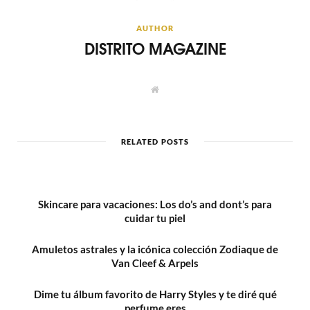
AUTHOR
DISTRITO MAGAZINE
W
e
b
s
i
t
RELATED POSTS
e
Skincare para vacaciones: Los do’s and dont’s para
cuidar tu piel
Amuletos astrales y la icónica colección Zodiaque de
Van Cleef & Arpels
Dime tu álbum favorito de Harry Styles y te diré qué
perfume eres