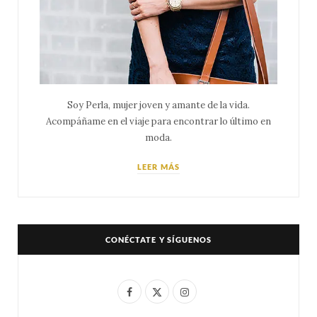
Soy Perla, mujer joven y amante de la vida.
Acompáñame en el viaje para encontrar lo último en
moda.
LEER MÁS
CONÉCTATE Y SÍGUENOS
F
X
I
a
(
n