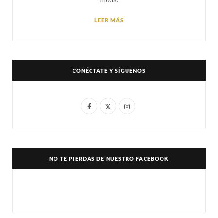
moda.
LEER MÁS
CONÉCTATE Y SÍGUENOS
F
X
I
a
(
n
c
T
s
e
w
t
NO TE PIERDAS DE NUESTRO FACEBOOK
b
i
a
o
t
g
o
t
r