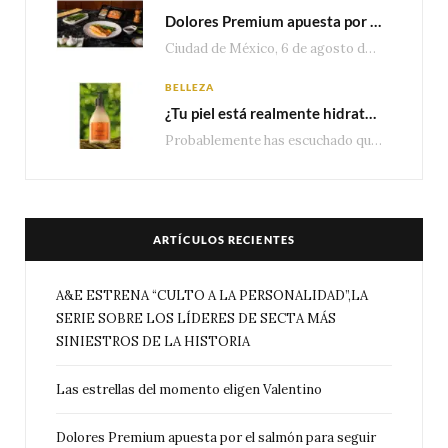
Dolores Premium apuesta por el salmón para seguir creciendo en categorías estratégicas
Ciudad de México, 6 de agosto de 2026.— Con una producción de 2.17 millones de…
BELLEZA
¿Tu piel está realmente hidratada? 4 señales que podrían indicar que necesita algo más
Probablemente has escuchado que el cuidado e hidratación corporal se suele asociar únicamente con una…
ARTÍCULOS RECIENTES
A&E ESTRENA “CULTO A LA PERSONALIDAD”,LA
SERIE SOBRE LOS LÍDERES DE SECTA MÁS
SINIESTROS DE LA HISTORIA
Las estrellas del momento eligen Valentino
Dolores Premium apuesta por el salmón para seguir