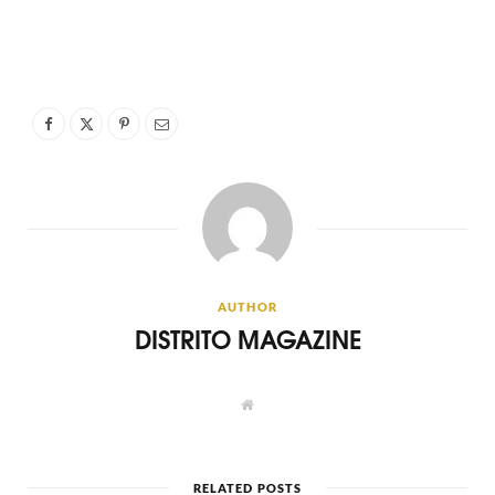
AUTHOR
DISTRITO MAGAZINE
W
e
b
s
i
t
RELATED POSTS
e