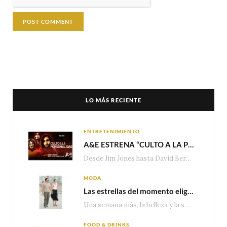
LO MÁS RECIENTE
ENTRETENIMIENTO
A&E ESTRENA “CULTO A LA PERSONALIDAD”,LA SERIE SOBRE LOS LÍDERES DE SECTA MÁS SINIESTROS DE LA HISTORIA
Desde Jim Jones hasta David Berg, la producción recorre en seis episodios cómo el carisma,…
MODA
Las estrellas del momento eligen Valentino
Una semana más, la belleza y la sofisticación de Valentino vuelven a tomar el escenario internacional. Desde…
FOOD & DRINKS