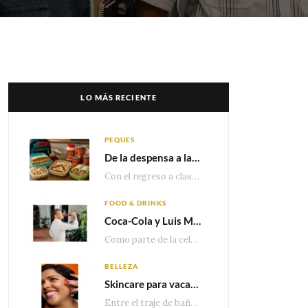
LO MÁS RECIENTE
PEQUES
De la despensa a la lonchera: ideas rápidas para el regreso a clases
Con el regreso a clases cada vez más cerca, las familias comienzan a reorganizar horarios,…
FOOD & DRINKS
Coca-Cola y Luis Miguel estrenan el comercial que celebra 100 años de historia junto a México
Como parte de la celebración por sus primeros 100 años enMéxico, Coca-Cola presenta hoy el…
BELLEZA
Skincare para vacaciones: Los do’s and dont’s para cuidar tu piel
Entre el traje de baño, las sandalias, los lentes de sol y los looks que…