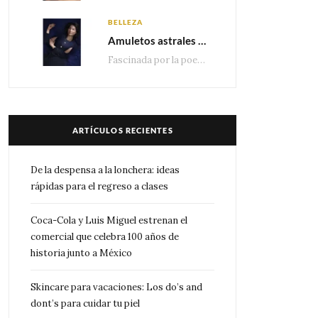
BELLEZA
Amuletos astrales y la icónica colección Zodiaque de Van Cleef & Arpels
Fascinada por la poesía de las estrellas, la Maison Van Cleef & Arpels celebra la llegada de las…
ARTÍCULOS RECIENTES
De la despensa a la lonchera: ideas
rápidas para el regreso a clases
Coca-Cola y Luis Miguel estrenan el
comercial que celebra 100 años de
historia junto a México
Skincare para vacaciones: Los do’s and
dont’s para cuidar tu piel