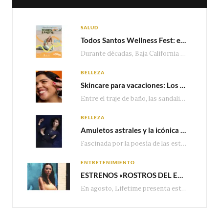
SALUD
Todos Santos Wellness Fest: el evento de bienestar que está transformando a Baja California Sur en un nuevo referente para el turismo wellness
Durante décadas, Baja California Sur ha sido reconocido por sus playas, hoteles de lujo y…
BELLEZA
Skincare para vacaciones: Los do’s and dont’s para cuidar tu piel
Entre el traje de baño, las sandalias, los lentes de sol y los looks que…
BELLEZA
Amuletos astrales y la icónica colección Zodiaque de Van Cleef & Arpels
Fascinada por la poesía de las estrellas, la Maison Van Cleef & Arpels celebra la llegada de las…
ENTRETENIMIENTO
ESTRENOS «ROSTROS DEL ENGAÑO», ESPECIAL DE LIFETIME MOVIES DONDE NADA NI NADIE ES LO QUE PARECE
En agosto, Lifetime presenta estrenos exclusivos con historias donde las apariencias esconden los secretos más…