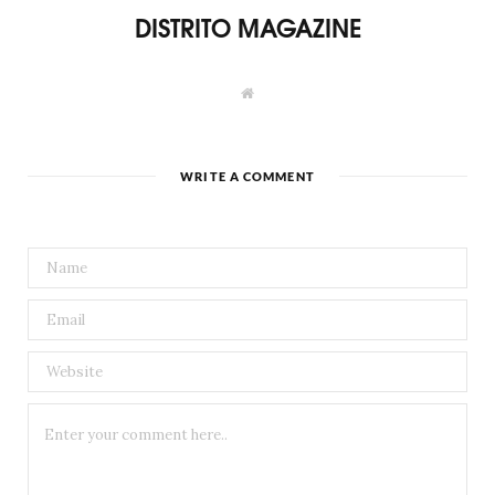
DISTRITO MAGAZINE
W
e
b
s
i
t
WRITE A COMMENT
e