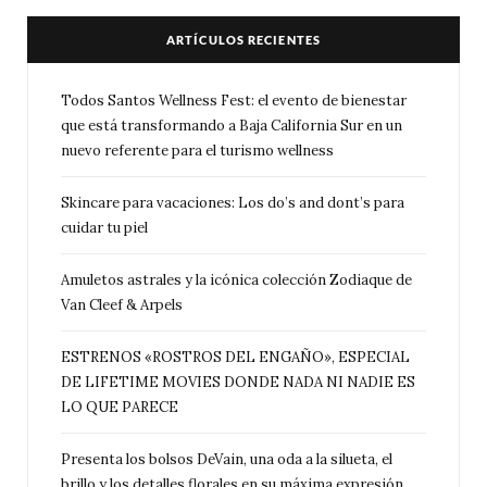
ARTÍCULOS RECIENTES
Todos Santos Wellness Fest: el evento de bienestar
que está transformando a Baja California Sur en un
nuevo referente para el turismo wellness
Skincare para vacaciones: Los do’s and dont’s para
cuidar tu piel
Amuletos astrales y la icónica colección Zodiaque de
Van Cleef & Arpels
ESTRENOS «ROSTROS DEL ENGAÑO», ESPECIAL
DE LIFETIME MOVIES DONDE NADA NI NADIE ES
LO QUE PARECE
Presenta los bolsos DeVain, una oda a la silueta, el
brillo y los detalles florales en su máxima expresión