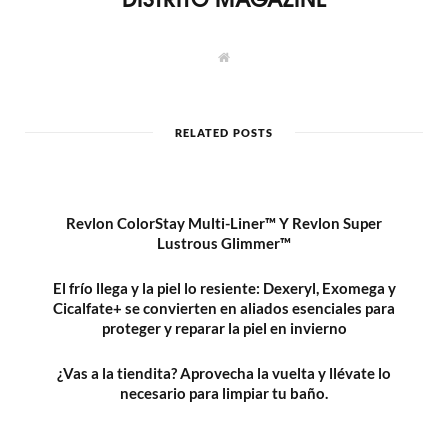
W
e
b
s
i
t
RELATED POSTS
e
Revlon ColorStay Multi-Liner™ Y Revlon Super
Lustrous Glimmer™
El frío llega y la piel lo resiente: Dexeryl, Exomega y
Cicalfate+ se convierten en aliados esenciales para
proteger y reparar la piel en invierno
¿Vas a la tiendita? Aprovecha la vuelta y llévate lo
necesario para limpiar tu baño.