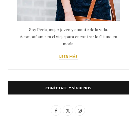
Soy Perla, mujer joven y amante de la vida.
Acompáñame en el viaje para encontrar lo último en
moda.
LEER MÁS
CONÉCTATE Y SÍGUENOS
F
X
I
a
(
n
c
T
s