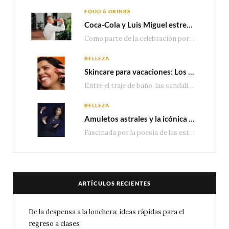
FOOD & DRINKS
Coca-Cola y Luis Miguel estrenan el comercial que celebra 100 años de historia junto a México
Como parte de la celebración por sus primeros 100 años enMéxico, Coca-Cola presenta hoy el…
BELLEZA
Skincare para vacaciones: Los do’s and dont’s para cuidar tu piel
Entre el traje de baño, las sandalias, los lentes de sol y los looks que…
BELLEZA
Amuletos astrales y la icónica colección Zodiaque de Van Cleef & Arpels
Fascinada por la poesía de las estrellas, la Maison Van Cleef & Arpels celebra la llegada de las…
ARTÍCULOS RECIENTES
De la despensa a la lonchera: ideas rápidas para el
regreso a clases