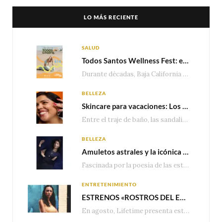
LO MÁS RECIENTE
SALUD
Todos Santos Wellness Fest: el evento de bienestar que está transformando a Baja California Sur en un nuevo referente para el turismo wellness
Durante décadas, Baja California Sur ha sido reconocido por sus playas, hoteles de lujo y…
BELLEZA
Skincare para vacaciones: Los do’s and dont’s para cuidar tu piel
Entre el traje de baño, las sandalias, los lentes de sol y los looks que…
BELLEZA
Amuletos astrales y la icónica colección Zodiaque de Van Cleef & Arpels
Fascinada por la poesía de las estrellas, la Maison Van Cleef & Arpels celebra la llegada de las…
ENTRETENIMIENTO
ESTRENOS «ROSTROS DEL ENGAÑO», ESPECIAL DE LIFETIME MOVIES DONDE NADA NI NADIE ES LO QUE PARECE
En agosto, Lifetime presenta estrenos exclusivos con historias donde las apariencias esconden los secretos más…