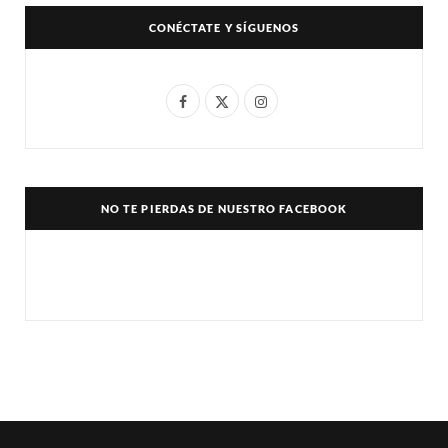
CONÉCTATE Y SÍGUENOS
F
X
I
a
(
n
c
T
s
e
w
t
NO TE PIERDAS DE NUESTRO FACEBOOK
b
i
a
o
t
g
o
t
r
k
e
a
r
m
)